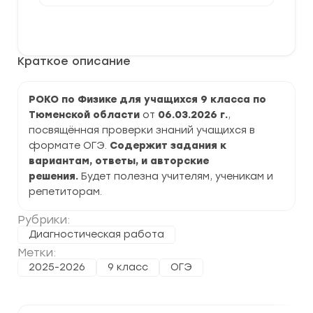
[06.03.2026]
Диагностическая
В корзину
работа
РОКО
по
Краткое описание
Физике
9
класс
задания
РОКО по Физике для учащихся 9 класса по
и
Тюменской области
от
06.03.2026
г.
,
ответы
посвящённая проверки знаний учащихся в
формате ОГЭ.
Содержит задания к
вариантам, ответы, и авторские
решения.
Будет полезна учителям, ученикам и
репетиторам.
Рубрики:
Диагностическая работа
Метки:
2025-2026
9 класс
ОГЭ