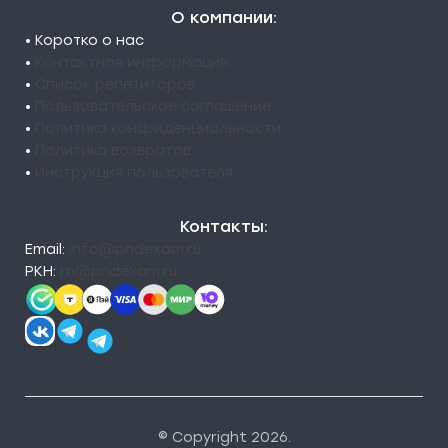
О компании:
• Коротко о нас
•
Контактная информация
•
Список репетиторов
•
Пользовательское соглашение
•
Политика конфиденциальности
•
Политика возвратов
•
Инструкция пользователя
Контакты:
Email:
info@pndexam.ru
РКН:
rn@pndexam.ru
© Copyright 2026.