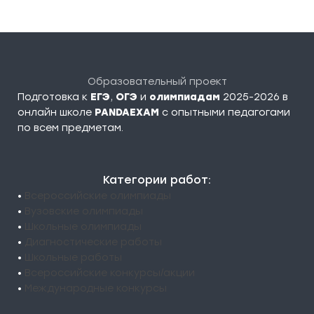
Образовательный проект
Подготовка к
ЕГЭ
,
ОГЭ
и
олимпиадам
2025-2026 в
онлайн школе
PANDAEXAM
c опытными педагогами
по всем предметам.
Категории работ:
•
Всероссийские олимпиады
•
Вузовские олимпиады
•
Школьные олимпиады
•
Диагностические работы
•
Школьные работы
•
Всероссийские конкурсы/акции
•
Международные конкурсы