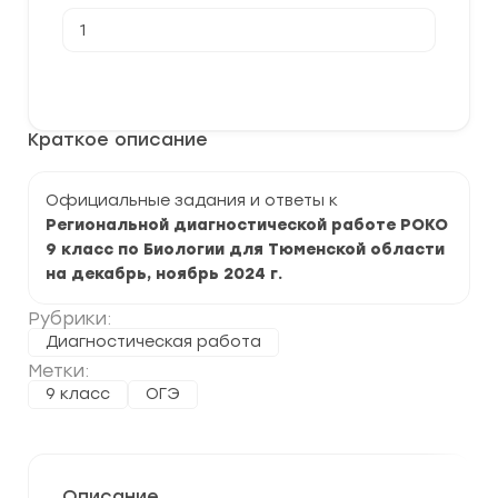
Количество
товара
Региональная
диагностическая
В корзину
работа
РОКО
по
Краткое описание
Биологии
9
класс
2024
Официальные задания и ответы к
г.
Региональной диагностической работе РОКО
9 класс по Биологии для Тюменской области
на декабрь, ноябрь 2024 г.
Рубрики:
Диагностическая работа
Метки:
9 класс
ОГЭ
Описание