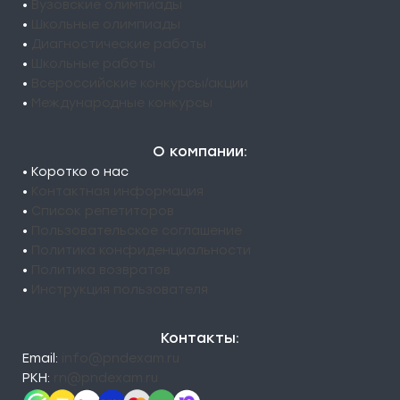
•
Вузовские олимпиады
•
Школьные олимпиады
•
Диагностические работы
•
Школьные работы
•
Всероссийские конкурсы/акции
•
Международные конкурсы
О компании:
• Коротко о нас
•
Контактная информация
•
Список репетиторов
•
Пользовательское соглашение
•
Политика конфиденциальности
•
Политика возвратов
•
Инструкция пользователя
Контакты:
Email:
info@pndexam.ru
РКН:
rn@pndexam.ru