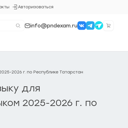
акты
Авторизоваться
Кнопка
входа
в
систему
info@pndexam.ru
2025-2026 г. по Республике Татарстан
зыку для
ком 2025-2026 г. по