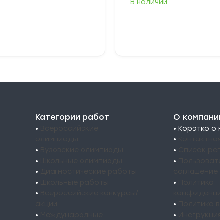
В наличии
Выберите
В корзину
параметры
Категории работ:
О компани
•
Всероссийские
• Коротко о
олимпиады
•
Контактна
•
Вузовские олимпиады
•
Список ре
•
Школьные олимпиады
•
Пользоват
•
Диагностические работы
соглашение
•
Школьные работы
•
Политика
•
Всероссийские конкурсы/
конфиденци
акции
•
Политика 
•
Международные
•
Инструкци