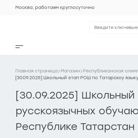
Перейти
к
Москва, работаем круглосуточно
содержанию
Введите
ключевые
фразы...
Кнопка
бокового
меню
Главная страница
Магазин
Республиканская олим
[30.09.2025] Школьный этап РОШ по Татарскоу язык
[30.09.2025] Школьный
русскоязычных обучающ
Республике Татарстан