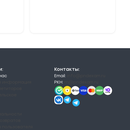
В корзину
и:
Контакты:
 нас
Email:
info@pndexam.ru
я информация
РКН:
rn@pndexam.ru
петиторов
ельское
альности
возвратов
я пользователя