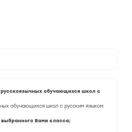
2025-
2026
г.
по
Республике
Татарстан
 русскоязычных обучающихся школ с
чных обучающихся школ с русским языком
я выбранного Вами класса;