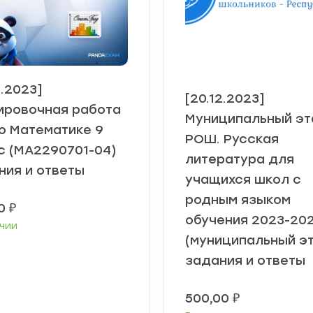
4.2023]
[20.12.2023]
ировочная работа
Муниципальный эт
о Математике 9
РОШ. Русская
с (МА2290701-04)
литература для
ния и ответы
учащихся школ с
родным языком
00
₽
обучения 2023-20
чии
(муниципальный э
задания и ответы
500,00
₽