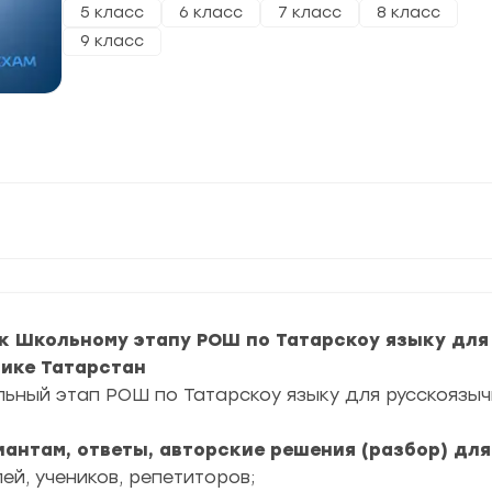
5 класс
6 класс
7 класс
8 класс
9 класс
к Школьному этапу РОШ по Татарскоу языку для
лике Татарстан
льный этап РОШ по Татарскоу языку для русскоязы
риантам, ответы, авторские решения (разбор) дл
ей, учеников, репетиторов;