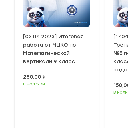
[03.04.2023] Итоговая
[17.0
работа от МЦКО по
Трен
Математической
№5 п
вертикали 9 класс
клас
зада
250,00
₽
В наличии
150,
В нали