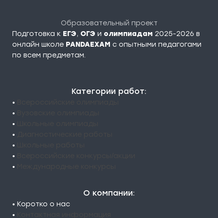
Образовательный проект
Подготовка к
ЕГЭ
,
ОГЭ
и
олимпиадам
2025-2026 в
онлайн школе
PANDAEXAM
c опытными педагогами
по всем предметам.
Категории работ:
•
Всероссийские олимпиады
•
Вузовские олимпиады
•
Школьные олимпиады
•
Диагностические работы
•
Школьные работы
•
Всероссийские конкурсы/акции
•
Международные конкурсы
О компании:
• Коротко о нас
•
Контактная информация