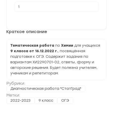
Количество
товара
[16.12.2022]
Тематическая
В корзину
работа
№2
по
Краткое описание
Химии
9
класс
(ХИ2290701-
Тематическая работа
по
Химии
для учащихся
02)
9 класса от 16.12.2022 г.
, посвящённая
задания
и
подготовке к ОГЭ. Содержит задания по
ответы
вариантам ХИ2290701-02, ответы, форму и
авторские решения. Будет полезна учителям,
ученикам и репетиторам.
Рубрики:
Диагностическая работа "СтатГрад"
Метки:
2022-2023
9 класс
ОГЭ