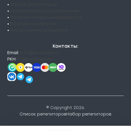
•
Список репетиторов
•
Пользовательское соглашение
•
Политика конфиденциальности
•
Политика возвратов
•
Инструкция пользователя
Контакты:
Email:
info@pndexam.ru
РКН:
rn@pndexam.ru
© Copyright 2026.
Список репетиторов
Набор репетиторов