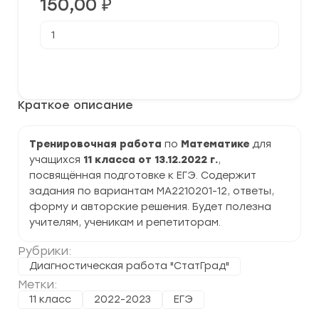
150,00
₽
Количество
товара
[13.12.2022]
Тренировочная
В корзину
работа
№2
по
Краткое описание
Математике
11
класс
(МА2210201-
Тренировочная работа
по
Математике
для
12)
учащихся
11 класса от 13.12.2022 г.
,
задания
и
посвящённая подготовке к ЕГЭ. Содержит
ответы
задания по вариантам МА2210201-12, ответы,
форму и авторские решения. Будет полезна
учителям, ученикам и репетиторам.
Рубрики:
Диагностическая работа "СтатГрад"
Метки:
11 класс
2022-2023
ЕГЭ