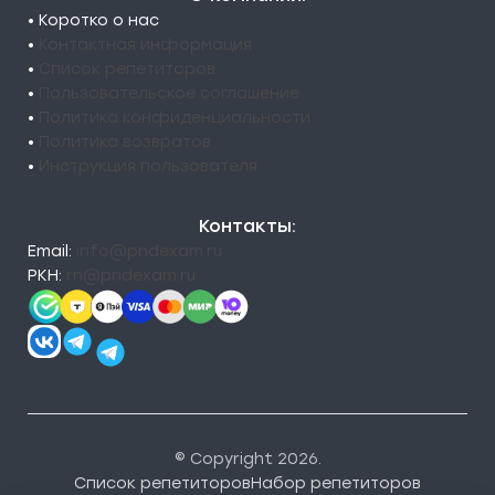
• Коротко о нас
•
Контактная информация
•
Список репетиторов
•
Пользовательское соглашение
•
Политика конфиденциальности
•
Политика возвратов
•
Инструкция пользователя
Контакты:
Email:
info@pndexam.ru
РКН:
rn@pndexam.ru
© Copyright 2026.
Список репетиторов
Набор репетиторов