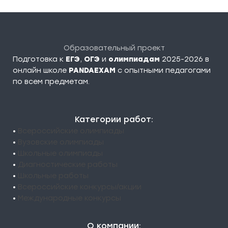
Образовательный проект
Подготовка к
ЕГЭ
,
ОГЭ
и
олимпиадам
2025-2026 в
онлайн школе
PANDAEXAM
c опытными педагогами
по всем предметам.
Категории работ:
•
Всероссийские олимпиады
•
Вузовские олимпиады
•
Школьные олимпиады
•
Диагностические работы
•
Школьные работы
•
Всероссийские конкурсы/акции
•
Международные конкурсы
О компании: