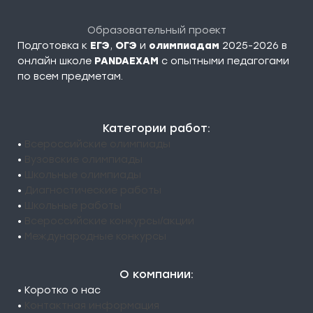
Образовательный проект
Подготовка к
ЕГЭ
,
ОГЭ
и
олимпиадам
2025-2026 в
онлайн школе
PANDAEXAM
c опытными педагогами
по всем предметам.
Категории работ:
•
Всероссийские олимпиады
•
Вузовские олимпиады
•
Школьные олимпиады
•
Диагностические работы
•
Школьные работы
•
Всероссийские конкурсы/акции
•
Международные конкурсы
О компании:
• Коротко о нас
•
Контактная информация