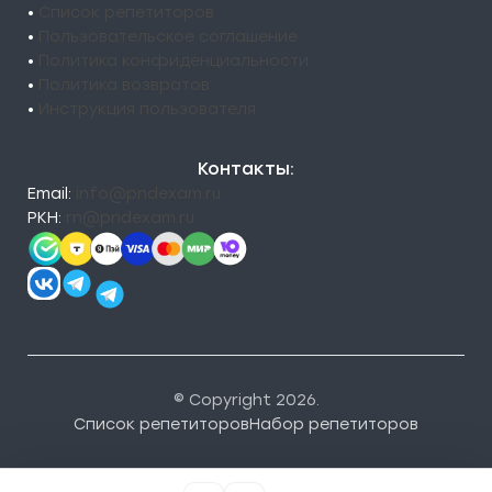
•
Список репетиторов
•
Пользовательское соглашение
•
Политика конфиденциальности
•
Политика возвратов
•
Инструкция пользователя
Контакты:
Email:
info@pndexam.ru
РКН:
rn@pndexam.ru
© Copyright 2026.
Список репетиторов
Набор репетиторов