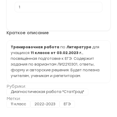
Количество
товара
[03.02.2023]
Тренировочная
В корзину
работа
№3
по
Краткое описание
Литературе11
класс
(ЛИ2210301)
задания
Тренировочная работа
по
Литературе
для
и
учащихся
11 класса от 03.02.2023 г.
,
ответы
посвящённая подготовке к ЕГЭ. Содержит
задания по вариантам ЛИ2210301, ответы,
форму и авторские решения. Будет полезна
учителям, ученикам и репетиторам.
Рубрики:
Диагностическая работа "СтатГрад"
Метки:
11 класс
2022-2023
ЕГЭ