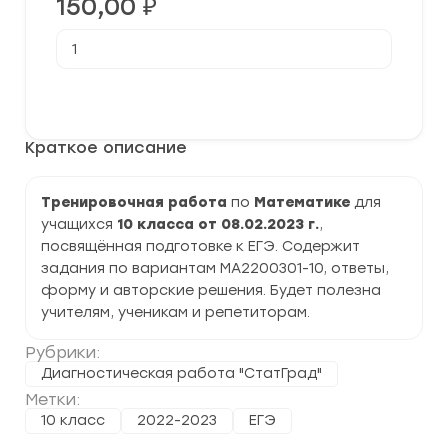
150,00
₽
Количество
товара
[08.02.2023]
Тренировочная
В корзину
работа
№1
по
Краткое описание
Математике
10
класс
(МА2200301-
Тренировочная работа
по
Математике
для
10)
учащихся
10 класса от 08.02.2023 г.
,
задания
и
посвящённая подготовке к ЕГЭ. Содержит
ответы
задания по вариантам МА2200301-10, ответы,
форму и авторские решения. Будет полезна
учителям, ученикам и репетиторам.
Рубрики:
Диагностическая работа "СтатГрад"
Метки:
10 класс
2022-2023
ЕГЭ