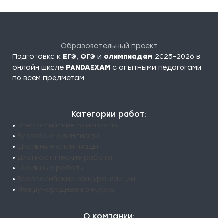
Образовательный проект
Подготовка к
ЕГЭ
,
ОГЭ
и
олимпиадам
2025-2026 в
онлайн школе
PANDAEXAM
c опытными педагогами
по всем предметам.
Категории работ:
•
Всероссийские олимпиады
•
Вузовские олимпиады
•
Школьные олимпиады
•
Диагностические работы
•
Школьные работы
•
Всероссийские конкурсы/акции
•
Международные конкурсы
О компании: