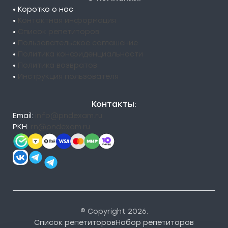
• Коротко о нас
•
Контактная информация
•
Список репетиторов
•
Пользовательское соглашение
•
Политика конфиденциальности
•
Политика возвратов
•
Инструкция пользователя
Контакты:
Email:
info@pndexam.ru
РКН:
rn@pndexam.ru
© Copyright 2026.
Список репетиторов
Набор репетиторов