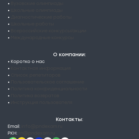
•
Вузовские олимпиады
•
Школьные олимпиады
•
Диагностические работы
•
Школьные работы
•
Всероссийские конкурсы/акции
•
Международные конкурсы
О компании:
• Коротко о нас
•
Контактная информация
•
Список репетиторов
•
Пользовательское соглашение
•
Политика конфиденциальности
•
Политика возвратов
•
Инструкция пользователя
Контакты:
Email:
info@pndexam.ru
РКН:
rn@pndexam.ru