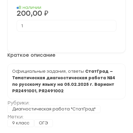
В наличии
200,00
₽
Количество
товара
[05.02.2025]
Подготовка
В корзину
к
ОГЭ.
Тематическая
Краткое описание
диагностическая
работа
№4
по
Официальные задания, ответы
СтатГрад —
русскому
Тематическая диагностическая работа №4
языку
Сочинение
по русскому языку на 05.02.2025 г. Вариант
2024-
РЯ2491001, РЯ2491002
2025
гг.
Рубрики:
Диагностическая работа "СтатГрад"
Метки:
9 класс
ОГЭ