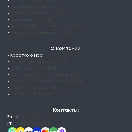
•
Вузовские олимпиады
•
Школьные олимпиады
•
Диагностические работы
•
Школьные работы
•
Всероссийские конкурсы/акции
•
Международные конкурсы
О компании:
• Коротко о нас
•
Контактная информация
•
Список репетиторов
•
Пользовательское соглашение
•
Политика конфиденциальности
•
Политика возвратов
•
Инструкция пользователя
Контакты:
Email:
info@pndexam.ru
РКН:
rn@pndexam.ru