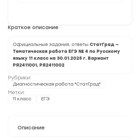
[30.01.2025]
Тематическая
В корзину
работа
№4
по
Краткое описание
Русскому
языку
11
класс
Официальные задания, ответы
СтатГрад —
задания
Тематическая работа ЕГЭ № 4 по Русскому
и
ответы
языку 11 класс на 30.01.2025 г. Вариант
РЯ2411001, РЯ2411002
Рубрики:
Диагностическая работа "СтатГрад"
Метки:
11 класс
ЕГЭ
Описание