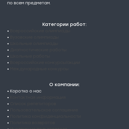
по всем предметам.
Категории работ:
•
Всероссийские олимпиады
•
Вузовские олимпиады
•
Школьные олимпиады
•
Диагностические работы
•
Школьные работы
•
Всероссийские конкурсы/акции
•
Международные конкурсы
О компании:
• Коротко о нас
•
Контактная информация
•
Список репетиторов
•
Пользовательское соглашение
•
Политика конфиденциальности
•
Политика возвратов