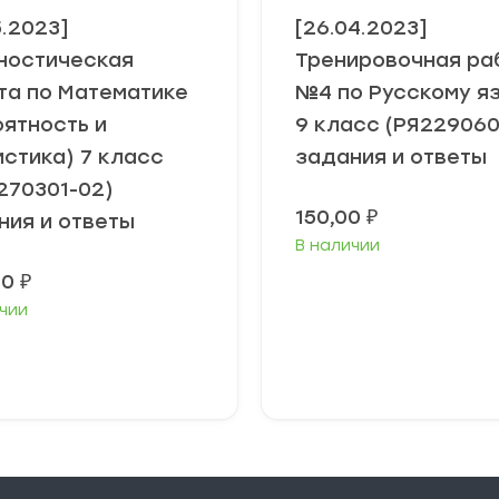
5.2023]
[26.04.2023]
ностическая
Тренировочная ра
та по Математике
№4 по Русскому я
оятность и
9 класс (РЯ229060
истика) 7 класс
задания и ответы
270301-02)
150,00
₽
ния и ответы
В наличии
00
₽
чии
В корзину
В корзину