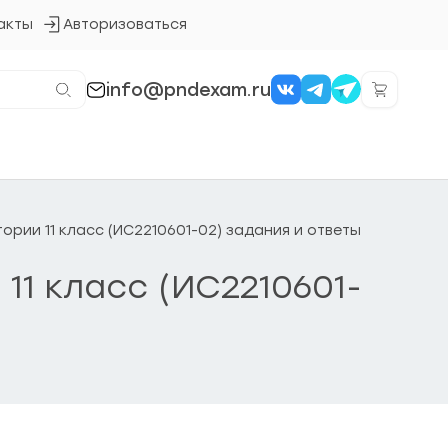
акты
Авторизоваться
Кнопка
входа
в
систему
info@pndexam.ru
тории 11 класс (ИС2210601-02) задания и ответы
 11 класс (ИС2210601-