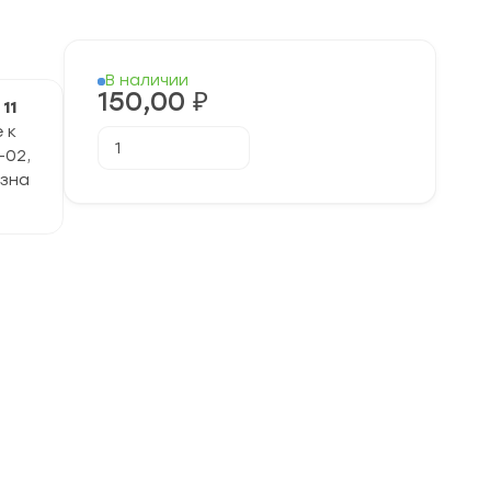
В наличии
150,00
₽
я
11
 к
Количество
В корзину
товара
-02,
[04.10.2022]
езна
Тематическая
работа
№1
по
Истории
11
класс
(ИС2210601-
02)
задания
и
ответы