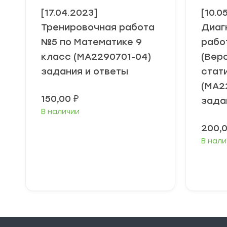
[17.04.2023]
[10.0
Тренировочная работа
Диаг
№5 по Математике 9
рабо
класс (МА2290701-04)
(Вер
задания и ответы
стат
(МА2
150,00
₽
зада
В наличии
200,
В нали
В корзину