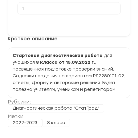
Количество
товара
[22.09.2022]
Стартовая
В корзину
диагностическая
работа
по
Краткое описание
русскому
языку
8
класс
Стартовая диагностическая работа
для
(РЯ2280101-
учащихся
8 класса от 15.09.2022 г.
,
02)
посвящённая подготовке проверки знаний.
Содержит задания по вариантам РЯ2280101-02,
ответы, форму и авторские решения. Будет
полезна учителям, ученикам и репетиторам.
Рубрики:
Диагностическая работа "СтатГрад"
Метки:
2022-2023
8 класс