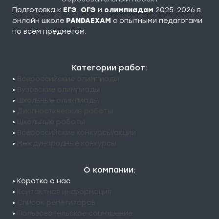
Подготовка к
ЕГЭ
,
ОГЭ
и
олимпиадам
2025-2026 в
онлайн школе
PANDAEXAM
c опытными педагогами
по всем предметам.
Категории работ:
•
Всероссийские олимпиады
•
Вузовские олимпиады
•
Школьные олимпиады
•
Диагностические работы
•
Школьные работы
•
Всероссийские конкурсы/акции
•
Международные конкурсы
О компании:
• Коротко о нас
•
Контактная информация
•
Список репетиторов
•
Пользовательское соглашение