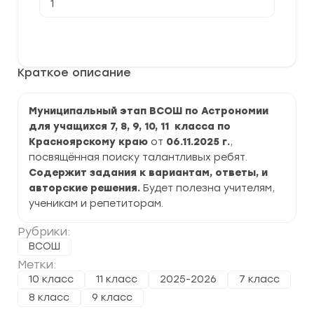
товара
[06.11.2025]
Муниципальный
В корзину
этап
ВСОШ
по
Краткое описание
Астрономии
2025-
2026
г.
Муниципальный этап ВСОШ по Астрономии
по
для учащихся 7, 8, 9, 10, 11 класса по
Красноярскому
краю
Красноярскому краю
от
06.11.2025 г.
,
посвящённая поиску талантливых ребят.
Содержит задания к вариантам, ответы, и
авторские решения.
Будет полезна учителям,
ученикам и репетиторам.
Рубрики:
ВСОШ
Метки:
10 класс
11 класс
2025-2026
7 класс
8 класс
9 класс