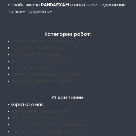
онлайн школе
PANDAEXAM
c опытными педагогами
по всем предметам.
Категории работ:
•
Всероссийские олимпиады
•
Вузовские олимпиады
•
Школьные олимпиады
•
Диагностические работы
•
Школьные работы
•
Всероссийские конкурсы/акции
•
Международные конкурсы
О компании:
• Коротко о нас
•
Контактная информация
•
Список репетиторов
•
Пользовательское соглашение
•
Политика конфиденциальности