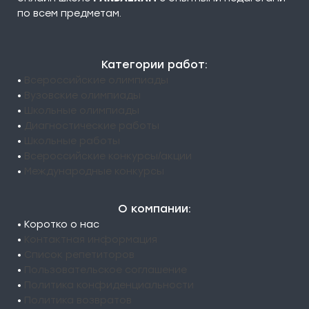
по всем предметам.
Категории работ:
•
Всероссийские олимпиады
•
Вузовские олимпиады
•
Школьные олимпиады
•
Диагностические работы
•
Школьные работы
•
Всероссийские конкурсы/акции
•
Международные конкурсы
О компании:
• Коротко о нас
•
Контактная информация
•
Список репетиторов
•
Пользовательское соглашение
•
Политика конфиденциальности
•
Политика возвратов