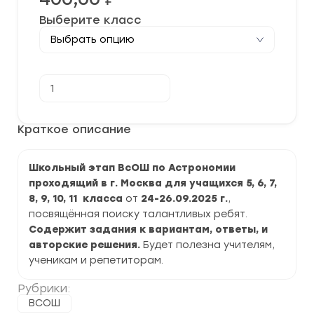
Выберите класс
Количество
В корзину
товара
[24-
26.09.2025]
Школьный
Краткое описание
этап
ВСОШ
по
Школьный этап ВсОШ по Астрономии
Астрономии
2025-
проходящий в г. Москва для учащихся 5, 6, 7,
2026
8, 9, 10, 11 класса
от
24-26.09.2025 г.
,
г.
по
посвящённая поиску талантливых ребят.
г.
Содержит задания к вариантам, ответы, и
Москва
авторские решения.
Будет полезна учителям,
задания
и
ученикам и репетиторам.
ответы
Рубрики:
ВСОШ