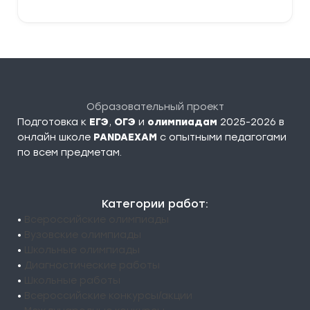
Образовательный проект
Подготовка к
ЕГЭ
,
ОГЭ
и
олимпиадам
2025-2026 в
онлайн школе
PANDAEXAM
c опытными педагогами
по всем предметам.
Категории работ:
•
Всероссийские олимпиады
•
Вузовские олимпиады
•
Школьные олимпиады
•
Диагностические работы
•
Школьные работы
•
Всероссийские конкурсы/акции