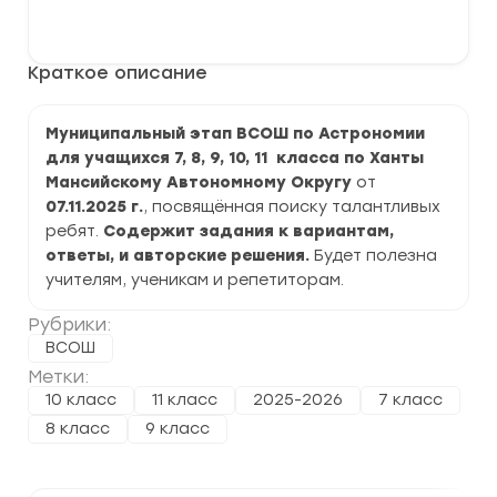
Муниципальный
В корзину
этап
ВСОШ
по
Краткое описание
Астрономии
2025-
2026
г.
Муниципальный этап ВСОШ по Астрономии
по
для учащихся 7, 8, 9, 10, 11 класса по Ханты
ХМАО
Мансийскому Автономному Округу
от
07.11.2025 г.
, посвящённая поиску талантливых
ребят.
Содержит задания к вариантам,
ответы, и авторские решения.
Будет полезна
учителям, ученикам и репетиторам.
Рубрики:
ВСОШ
Метки:
10 класс
11 класс
2025-2026
7 класс
8 класс
9 класс