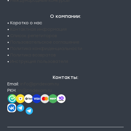
•
Международные конкурсы
О компании:
• Коротко о нас
•
Контактная информация
•
Список репетиторов
•
Пользовательское соглашение
•
Политика конфиденциальности
•
Политика возвратов
•
Инструкция пользователя
Контакты:
Email:
info@pndexam.ru
РКН:
rn@pndexam.ru