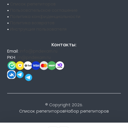
•
Список репетиторов
•
Пользовательское соглашение
•
Политика конфиденциальности
•
Политика возвратов
•
Инструкция пользователя
Контакты:
Email:
info@pndexam.ru
РКН:
rn@pndexam.ru
© Copyright 2026.
Список репетиторов
Набор репетиторов