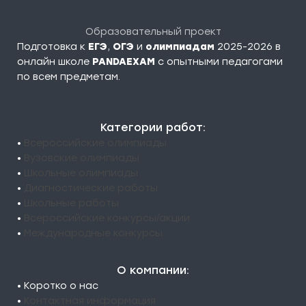
Образовательный проект
Подготовка к
ЕГЭ
,
ОГЭ
и
олимпиадам
2025-2026 в
онлайн школе
PANDAEXAM
c опытными педагогами
по всем предметам.
Категории работ:
•
Всероссийские олимпиады
•
Вузовские олимпиады
•
Школьные олимпиады
•
Диагностические работы
•
Школьные работы
•
Всероссийские конкурсы/акции
•
Международные конкурсы
О компании:
• Коротко о нас
•
Контактная информация