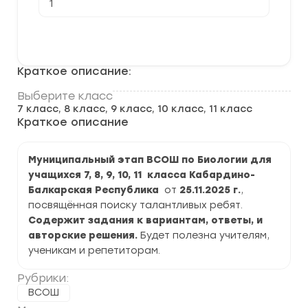
товара
[25.11.2025]
Муниципальный
В корзину
этап
ВСОШ
по
Краткое описание:
Биологии
2025-
2026
Выберите класс
г.
7 класс, 8 класс, 9 класс, 10 класс, 11 класс
по
Краткое описание
Кабардино-
Балкарской
Республике
Муниципальный этап ВСОШ по Биологии для
учащихся 7, 8, 9, 10, 11 класса Кабардино-
Балкарская Республика
от
25.11.2025
г.
,
посвящённая поиску талантливых ребят.
Содержит задания к вариантам, ответы, и
авторские решения.
Будет полезна учителям,
ученикам и репетиторам.
Рубрики:
ВСОШ