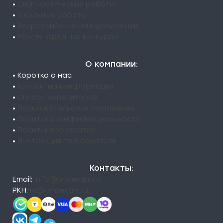
•
Диагностические работы
•
Школьные работы
•
Всероссийские конкурсы/акции
•
Международные конкурсы
О компании:
• Коротко о нас
•
Контактная информация
•
Список репетиторов
•
Пользовательское соглашение
•
Политика конфиденциальности
•
Политика возвратов
•
Инструкция пользователя
Контакты:
Email:
info@pndexam.ru
РКН:
rn@pndexam.ru