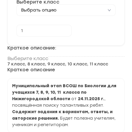
Выберите класс
Количество
В корзину
товара
[24.11.2025]
Муниципальный
этап
Краткое описание:
ВСОШ
по
Выберите класс
Биологии
7 класс, 8 класс, 9 класс, 10 класс, 11 класс
2025-
2026
Краткое описание
г.
по
Нижегородской
Муниципальный этап ВСОШ по Биологии для
области
учащихся 7, 8, 9, 10, 11 класса по
Нижегородской области
от
24.11.2025
г.
,
посвящённая поиску талантливых ребят.
Содержит задания к вариантам, ответы, и
авторские решения.
Будет полезна учителям,
ученикам и репетиторам.