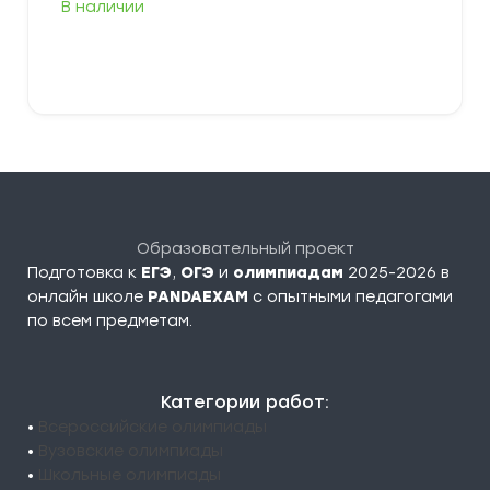
В наличии
349,00 ₽
–
379,00 ₽
Выберите параметры
Образовательный проект
Подготовка к
ЕГЭ
,
ОГЭ
и
олимпиадам
2025-2026 в
онлайн школе
PANDAEXAM
c опытными педагогами
по всем предметам.
Категории работ:
•
Всероссийские олимпиады
•
Вузовские олимпиады
•
Школьные олимпиады