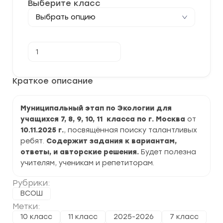
Выберите класс
Количество
В корзину
товара
[10.11.2025]
Муниципальный
этап
Краткое описание
ВСОШ
по
Экологии
Муниципальный этап по Экологии для
2025-
2026
учащихся 7, 8, 9, 10, 11 класса по г. Москва
от
г.
10.11.2025
г.
, посвящённая поиску талантливых
по
г.
ребят.
Содержит задания к вариантам,
Москва
ответы, и авторские решения.
Будет полезна
задания
учителям, ученикам и репетиторам.
и
ответы
Рубрики:
ВСОШ
Метки:
10 класс
11 класс
2025-2026
7 класс