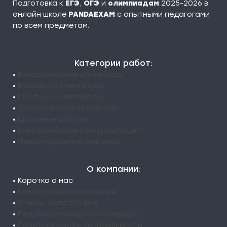
Подготовка к
ЕГЭ
,
ОГЭ
и
олимпиадам
2025-2026 в
онлайн школе
PANDAEXAM
c опытными педагогами
по всем предметам.
Категории работ:
•
Всероссийские олимпиады
•
Вузовские олимпиады
•
Школьные олимпиады
•
Диагностические работы
•
Школьные работы
•
Всероссийские конкурсы/акции
•
Международные конкурсы
О компании:
• Коротко о нас
•
Контактная информация
•
Список репетиторов
•
Пользовательское соглашение
•
Политика конфиденциальности