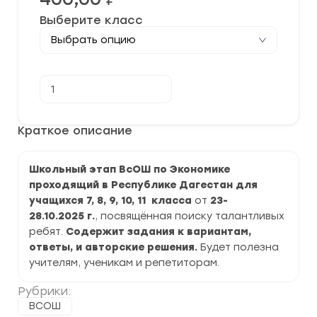
Выберите класс
Количество
В корзину
товара
[23-
28.10.2025]
Школьный
Краткое описание
этап
ВСОШ
по
Школьный этап ВсОШ по Экономике
Экономике
2025-
проходящий в Республике Дагестан для
2026
учащихся 7, 8, 9, 10, 11 класса
от
23-
г.
по
28.10.2025
г.
, посвящённая поиску талантливых
Республике
ребят.
Содержит задания к вариантам,
Дагестан
ответы, и авторские решения.
Будет полезна
задания
и
учителям, ученикам и репетиторам.
ответы
Рубрики:
ВСОШ