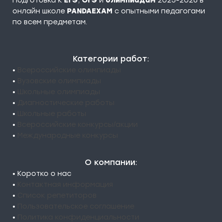
Подготовка к
ЕГЭ
,
ОГЭ
и
олимпиадам
2025-2026 в
онлайн школе
PANDAEXAM
c опытными педагогами
по всем предметам.
Категории работ:
•
Всероссийские олимпиады
•
Вузовские олимпиады
•
Школьные олимпиады
•
Диагностические работы
•
Школьные работы
•
Всероссийские конкурсы/акции
•
Международные конкурсы
О компании:
• Коротко о нас
•
Контактная информация
•
Список репетиторов
•
Пользовательское соглашение
•
Политика конфиденциальности