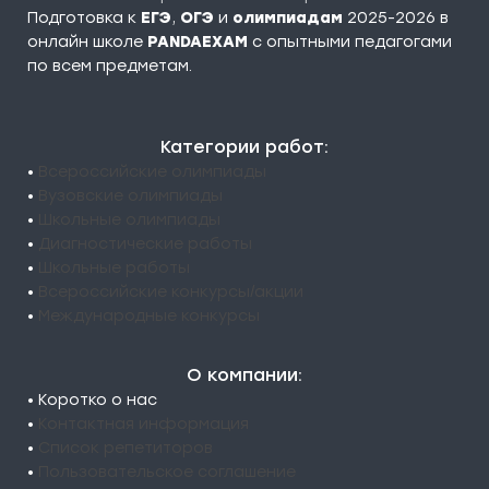
Подготовка к
ЕГЭ
,
ОГЭ
и
олимпиадам
2025-2026 в
онлайн школе
PANDAEXAM
c опытными педагогами
по всем предметам.
Категории работ:
•
Всероссийские олимпиады
•
Вузовские олимпиады
•
Школьные олимпиады
•
Диагностические работы
•
Школьные работы
•
Всероссийские конкурсы/акции
•
Международные конкурсы
О компании:
• Коротко о нас
•
Контактная информация
•
Список репетиторов
•
Пользовательское соглашение