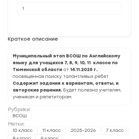
Количество
товара
[14.11.2025]
Муниципальный
В корзину
этап
ВСОШ
по
Краткое описание
Английскому
языку
2025-
2026
Муниципальный этап ВСОШ по Английскому
г.
языку для учащихся 7, 8, 9, 10, 11 класса по
по
Тюменской
Тюменской области
от
14.11.2025 г.
,
области
посвящённая поиску талантливых ребят.
Содержит задания к вариантам, ответы, и
авторские решения.
Будет полезна учителям,
ученикам и репетиторам.
Рубрики:
ВСОШ
Метки:
10 класс
11 класс
2025-2026
7 класс
8 класс
9 класс