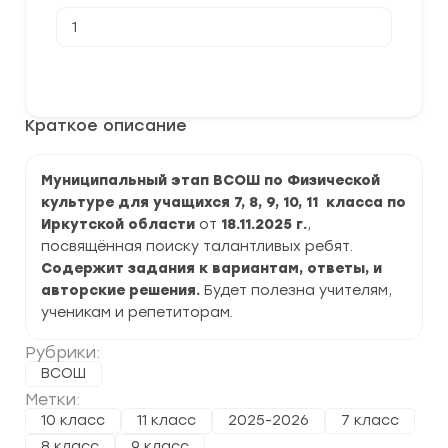
Количество
товара
[18.11.2025]
Муниципальный
В корзину
этап
ВСОШ
по
Краткое описание
Физической
культуре
2025-
2026
Муниципальный этап ВСОШ по Физической
г.
культуре для учащихся 7, 8, 9, 10, 11 класса по
по
Иркутской
Иркутской области
от
18.11.2025 г.
,
области
посвящённая поиску талантливых ребят.
Содержит задания к вариантам, ответы, и
авторские решения.
Будет полезна учителям,
ученикам и репетиторам.
Рубрики:
ВСОШ
Метки:
10 класс
11 класс
2025-2026
7 класс
8 класс
9 класс