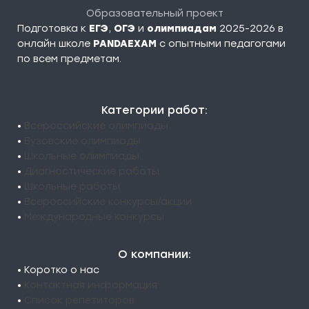
Образовательный проект
Подготовка к
ЕГЭ
,
ОГЭ
и
олимпиадам
2025-2026 в
онлайн школе
PANDAEXAM
c опытными педагогами
по всем предметам.
Категории работ:
•
Всероссийские олимпиады
•
Вузовские олимпиады
•
Школьные олимпиады
•
Диагностические работы
•
Школьные работы
•
Всероссийские конкурсы/акции
•
Международные конкурсы
О компании:
• Коротко о нас
•
Контактная информация
•
Список репетиторов