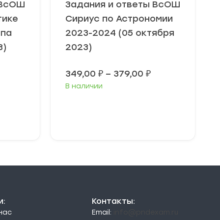
 ВсОШ
Задания и ответы ВсОШ
тике
Сириус по Астрономии
ппа
2023-2024 (05 октября
3)
2023)
Диапазон
349,00
₽
–
379,00
₽
цен:
В наличии
349,00 ₽
–
379,00 ₽
Выберите
параметры
и:
Контакты:
 нас
Email:
info@pndexam.ru