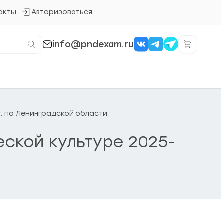
акты
Авторизоваться
Кнопка
входа
в
систему
info@pndexam.ru
г. по Ленинградской области
еской культуре 2025-