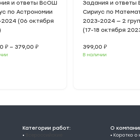
ния и ответы ВсОШ
Задания и ответы
ус по Астрономии
Сириус по Матема
-2024 (06 октября
2023-2024 — 2 гру
)
(17-18 октября 202
Диапазон
00
₽
–
379,00
₽
399,00
₽
цен:
чии
В наличии
349,00 ₽
–
379,00 ₽
ыберите
Выберите
араметры
параметры
Категории работ:
О компани
•
Всероссийские
• Коротко о