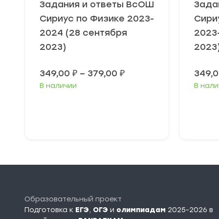
Задания и ответы ВсОШ
Зада
Сириус по Физике 2023-
Сири
2024 (28 сентября
2023
2023)
2023
Диапазон
349,00
₽
–
379,00
₽
349,
цен:
В наличии
В нали
349,00 ₽
–
379,00 ₽
Выберите
В
параметры
п
Образовательный проект
Подготовка к
ЕГЭ
,
ОГЭ
и
олимпиадам
2025-2026 в