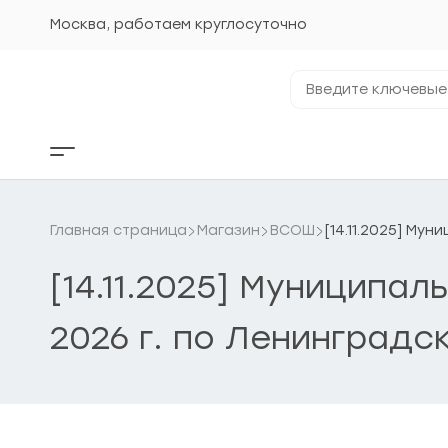
Перейти
к
Москва, работаем круглосуточно
содержанию
Введите
ключевые
фразы...
Кнопка
бокового
меню
Главная страница
Магазин
ВСОШ
[14.11.2025] Му
[14.11.2025] Муниципа
2026 г. по Ленинградс