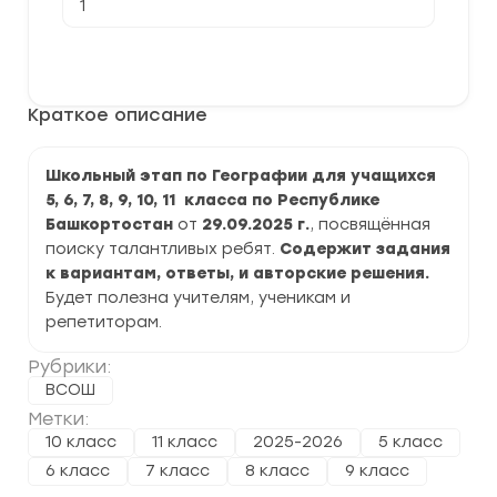
товара
[29.09.2025]
Школьный
В корзину
этап
ВСОШ
по
Краткое описание
Географии
2025-
2026
г.
Школьный этап по Географии для учащихся
по
5, 6, 7, 8, 9, 10, 11 класса по Республике
Республике
Башкортостан
Башкортостан
от
29.09.2025 г.
, посвящённая
поиску талантливых ребят.
Содержит задания
к вариантам, ответы, и авторские решения.
Будет полезна учителям, ученикам и
репетиторам.
Рубрики:
ВСОШ
Метки:
10 класс
11 класс
2025-2026
5 класс
6 класс
7 класс
8 класс
9 класс