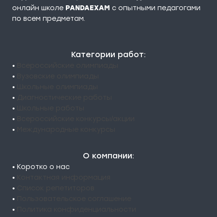
онлайн школе
PANDAEXAM
c опытными педагогами
по всем предметам.
Категории работ:
•
Всероссийские олимпиады
•
Вузовские олимпиады
•
Школьные олимпиады
•
Диагностические работы
•
Школьные работы
•
Всероссийские конкурсы/акции
•
Международные конкурсы
О компании:
• Коротко о нас
•
Контактная информация
•
Список репетиторов
•
Пользовательское соглашение
•
Политика конфиденциальности