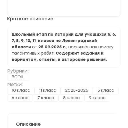
Школьный
В корзину
этап
ВСОШ
по
Краткое описание
Истории
2025-
2026
г.
Школьный этап по Истории для учащихся 5, 6,
Ленинградская
7, 8, 9, 10, 11 класса по Ленинградской
область
области
от
25.09.2025 г.
, посвящённая поиску
талантливых ребят.
Содержит задания к
вариантам, ответы, и авторские решения.
Рубрики:
ВСОШ
Метки:
10 класс
11 класс
2025-2026
5 класс
6 класс
7 класс
8 класс
9 класс
Описание