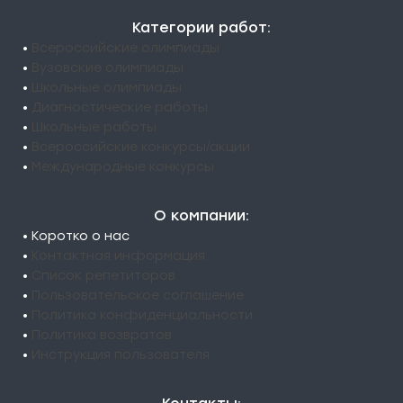
Категории работ:
•
Всероссийские олимпиады
•
Вузовские олимпиады
•
Школьные олимпиады
•
Диагностические работы
•
Школьные работы
•
Всероссийские конкурсы/акции
•
Международные конкурсы
О компании:
• Коротко о нас
•
Контактная информация
•
Список репетиторов
•
Пользовательское соглашение
•
Политика конфиденциальности
•
Политика возвратов
•
Инструкция пользователя