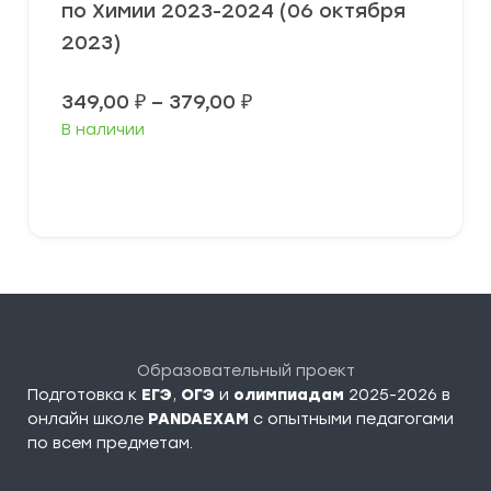
по Химии 2023-2024 (06 октября
2023)
Диапазон
349,00
₽
–
379,00
₽
цен:
В наличии
349,00 ₽
–
379,00 ₽
Выберите параметры
Образовательный проект
Подготовка к
ЕГЭ
,
ОГЭ
и
олимпиадам
2025-2026 в
онлайн школе
PANDAEXAM
c опытными педагогами
по всем предметам.