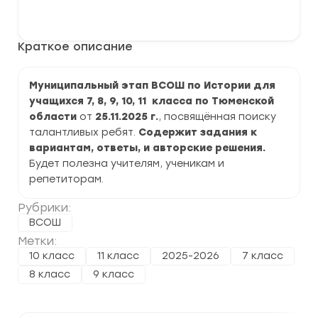
Муниципальный
В корзину
этап
ВСОШ
по
Краткое описание
Истории
2025-
2026
г.
Муниципальный этап ВСОШ по Истории для
по
учащихся 7, 8, 9, 10, 11 класса по Тюменской
Тюменской
области
области
от
25.11.2025 г.
, посвящённая поиску
талантливых ребят.
Содержит задания к
вариантам, ответы, и авторские решения.
Будет полезна учителям, ученикам и
репетиторам.
Рубрики:
ВСОШ
Метки:
10 класс
11 класс
2025-2026
7 класс
8 класс
9 класс