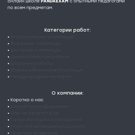
онлайн школе
PANDAEXAM
c опытными педагогами
по всем предметам.
Категории работ:
•
Всероссийские олимпиады
•
Вузовские олимпиады
•
Школьные олимпиады
•
Диагностические работы
•
Школьные работы
•
Всероссийские конкурсы/акции
•
Международные конкурсы
О компании:
• Коротко о нас
•
Контактная информация
•
Список репетиторов
•
Пользовательское соглашение
•
Политика конфиденциальности
•
Политика возвратов