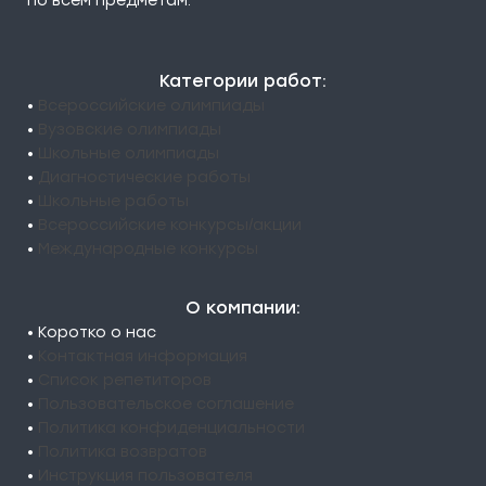
по всем предметам.
Категории работ:
•
Всероссийские олимпиады
•
Вузовские олимпиады
•
Школьные олимпиады
•
Диагностические работы
•
Школьные работы
•
Всероссийские конкурсы/акции
•
Международные конкурсы
О компании:
• Коротко о нас
•
Контактная информация
•
Список репетиторов
•
Пользовательское соглашение
•
Политика конфиденциальности
•
Политика возвратов
•
Инструкция пользователя