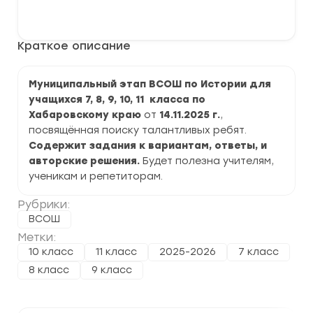
Муниципальный
В корзину
этап
ВСОШ
по
Краткое описание
Истории
2025-
2026
г.
Муниципальный этап ВСОШ по Истории для
по
учащихся 7, 8, 9, 10, 11 класса по
Хабаровскому
краю
Хабаровскому краю
от
14.11.2025 г.
,
посвящённая поиску талантливых ребят.
Содержит задания к вариантам, ответы, и
авторские решения.
Будет полезна учителям,
ученикам и репетиторам.
Рубрики:
ВСОШ
Метки:
10 класс
11 класс
2025-2026
7 класс
8 класс
9 класс