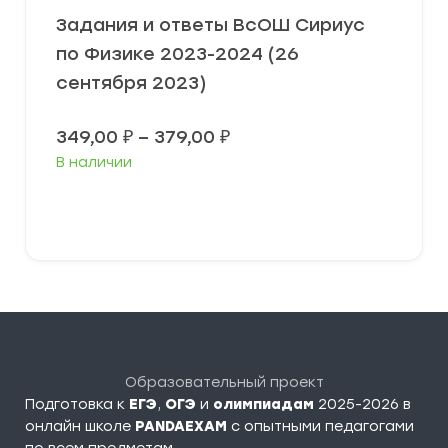
Задания и ответы ВсОШ Сириус
по Физике 2023-2024 (26
сентября 2023)
Диапазон
349,00
₽
–
379,00
₽
цен:
В наличии
349,00 ₽
–
379,00 ₽
Выберите параметры
Образовательный проект
Подготовка к
ЕГЭ
,
ОГЭ
и
олимпиадам
2025-2026 в
онлайн школе
PANDAEXAM
c опытными педагогами