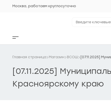
Перейти
к
Москва, работаем круглосуточно
содержанию
Введите
ключевые
фразы...
Кнопка
бокового
меню
Главная страница
Магазин
ВСОШ
[07.11.2025] М
[07.11.2025] Муниципа
Красноярскому краю