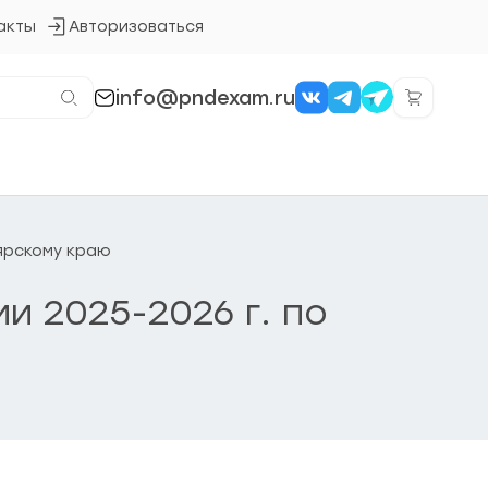
акты
Авторизоваться
Кнопка
входа
в
систему
info@pndexam.ru
оярскому краю
и 2025-2026 г. по