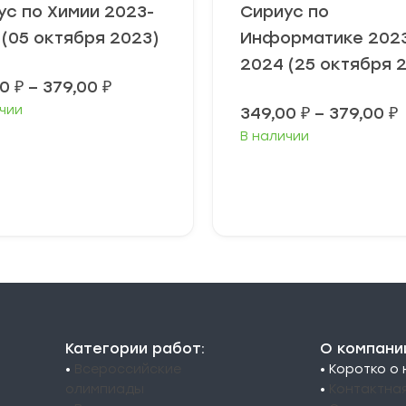
ус по Химии 2023-
Сириус по
 (05 октября 2023)
Информатике 202
2024 (25 октября 
Диапазон
00
₽
–
379,00
₽
цен:
чии
349,00
₽
–
379,00
₽
349,00 ₽
–
В наличии
3
379,00 ₽
3
ыберите
Выберите
араметры
параметры
Категории работ:
О компани
•
Всероссийские
• Коротко о
олимпиады
•
Контактна