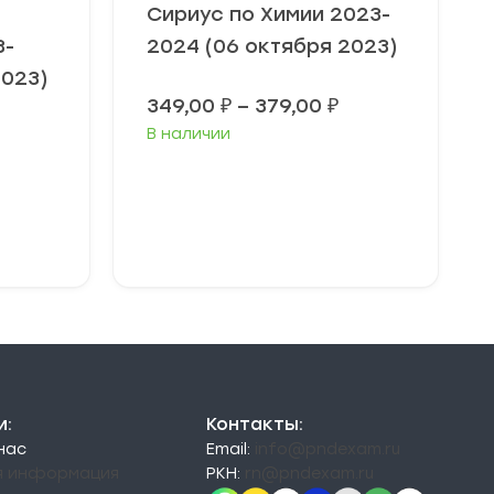
Сириус по Химии 2023-
3-
2024 (06 октября 2023)
2023)
Диапазон
349,00
₽
–
379,00
₽
цен:
Диапазон
В наличии
349,00 ₽
цен:
–
49,00 ₽
379,00 ₽
–
79,00 ₽
Выберите
параметры
и:
Контакты:
 нас
Email:
info@pndexam.ru
я информация
РКН:
rn@pndexam.ru