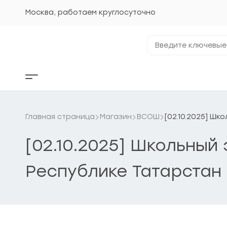
Перейти
к
Москва, работаем круглосуточно
содержанию
Введите
ключевые
фразы...
Кнопка
бокового
меню
Главная страница
Магазин
ВСОШ
[02.10.2025] Шк
[02.10.2025] Школьный
Республике Татарстан