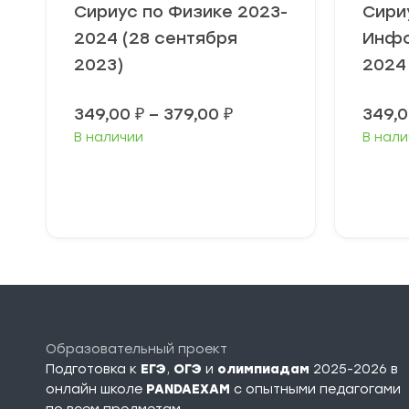
Сириус по Физике 2023-
Сири
2024 (28 сентября
Инфо
2023)
2024
Диапазон
349,00
₽
–
379,00
₽
349,
цен:
В наличии
В нали
349,00 ₽
–
379,00 ₽
Выберите
В
параметры
п
Образовательный проект
Подготовка к
ЕГЭ
,
ОГЭ
и
олимпиадам
2025-2026 в
онлайн школе
PANDAEXAM
c опытными педагогами