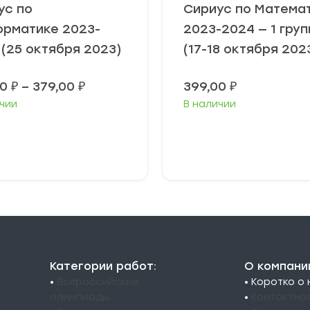
ус по
Сириус по Матема
рматике 2023-
2023-2024 — 1 груп
 (25 октября 2023)
(17-18 октября 202
Диапазон
00
₽
–
379,00
₽
399,00
₽
цен:
чии
В наличии
349,00 ₽
–
379,00 ₽
ыберите
Выберите
араметры
параметры
Категории работ:
О компани
•
Всероссийские
• Коротко о
олимпиады
•
Контактна