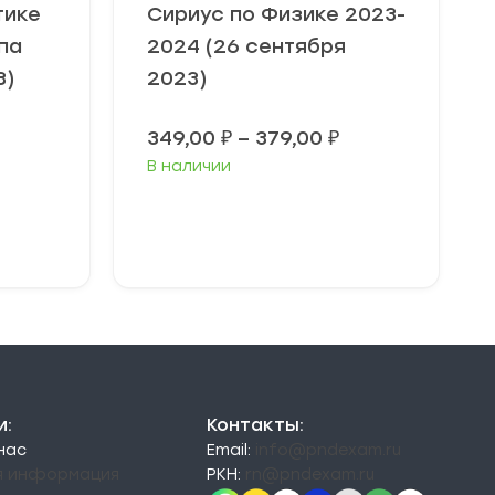
тике
Сириус по Физике 2023-
па
2024 (26 сентября
3)
2023)
Диапазон
349,00
₽
–
379,00
₽
цен:
В наличии
349,00 ₽
–
379,00 ₽
Выберите
параметры
и:
Контакты:
 нас
Email:
info@pndexam.ru
я информация
РКН:
rn@pndexam.ru