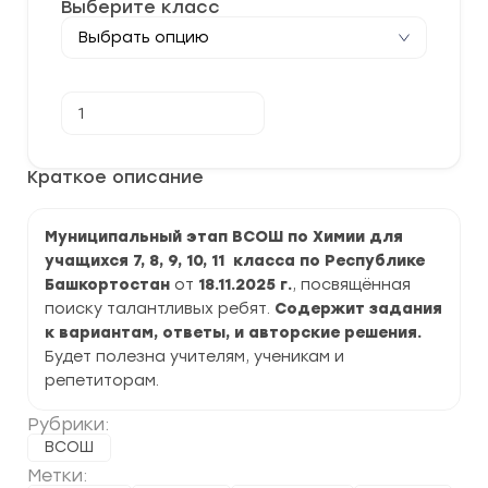
Выберите класс
Количество
В корзину
товара
[18.11.2025]
Муниципальный
этап
Краткое описание
ВСОШ
по
Химии
Муниципальный этап ВСОШ по Химии для
2025-
2026
учащихся 7, 8, 9, 10, 11 класса по Республике
г.
Башкортостан
от
18.11.2025 г.
, посвящённая
по
Республике
поиску талантливых ребят.
Содержит задания
Башкортостан
к вариантам, ответы, и авторские решения.
Будет полезна учителям, ученикам и
репетиторам.
Рубрики:
ВСОШ
Метки: