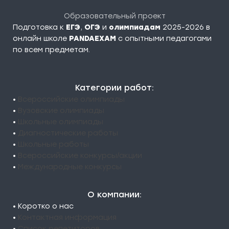
Образовательный проект
Подготовка к
ЕГЭ
,
ОГЭ
и
олимпиадам
2025-2026 в
онлайн школе
PANDAEXAM
c опытными педагогами
по всем предметам.
Категории работ:
•
Всероссийские олимпиады
•
Вузовские олимпиады
•
Школьные олимпиады
•
Диагностические работы
•
Школьные работы
•
Всероссийские конкурсы/акции
•
Международные конкурсы
О компании:
• Коротко о нас
•
Контактная информация
•
Список репетиторов