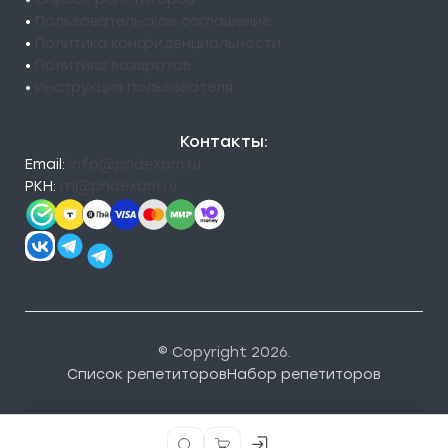
•
Пользовательское соглашение
•
Политика конфиденциальности
•
Политика возвратов
•
Инструкция пользователя
Контакты:
Email:
info@pndexam.ru
РКН:
rn@pndexam.ru
© Copyright 2026.
Список репетиторов
Набор репетиторов