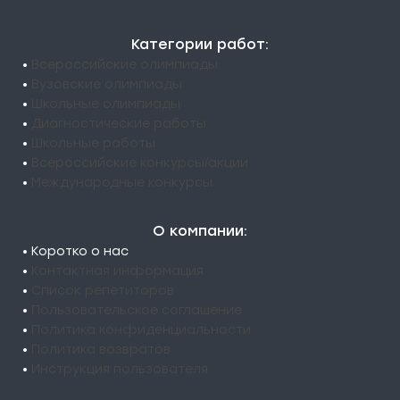
Категории работ:
•
Всероссийские олимпиады
•
Вузовские олимпиады
•
Школьные олимпиады
•
Диагностические работы
•
Школьные работы
•
Всероссийские конкурсы/акции
•
Международные конкурсы
О компании:
• Коротко о нас
•
Контактная информация
•
Список репетиторов
•
Пользовательское соглашение
•
Политика конфиденциальности
•
Политика возвратов
•
Инструкция пользователя