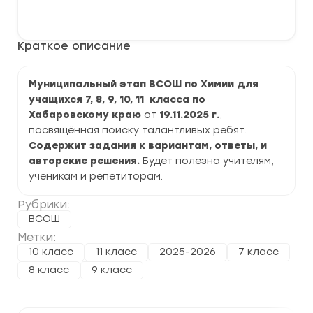
Муниципальный
В корзину
этап
ВСОШ
по
Краткое описание
Химии
2025-
2026
г.
Муниципальный этап ВСОШ по Химии для
по
учащихся 7, 8, 9, 10, 11 класса по
Хабаровскому
краю
Хабаровскому краю
от
19.11.2025 г.
,
посвящённая поиску талантливых ребят.
Содержит задания к вариантам, ответы, и
авторские решения.
Будет полезна учителям,
ученикам и репетиторам.
Рубрики:
ВСОШ
Метки:
10 класс
11 класс
2025-2026
7 класс
8 класс
9 класс