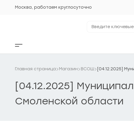
Перейти
к
Москва, работаем круглосуточно
содержанию
Введите
ключевые
фразы...
Кнопка
бокового
меню
Главная страница
Магазин
ВСОШ
[04.12.2025] М
[04.12.2025] Муниципа
Смоленской области