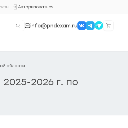
акты
Авторизоваться
Кнопка
входа
в
систему
info@pndexam.ru
кой области
2025-2026 г. по