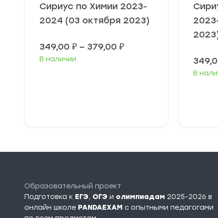
Сириус по Химии 2023-
Сири
2024 (03 октября 2023)
2023
2023
Диапазон
349,00
₽
–
379,00
₽
цен:
В наличии
349,
349,00 ₽
–
В нали
379,00 ₽
Выберите
В
параметры
п
Образовательный проект
Подготовка к
ЕГЭ
,
ОГЭ
и
олимпиадам
2025-2026 в
онлайн школе
PANDAEXAM
c опытными педагогами