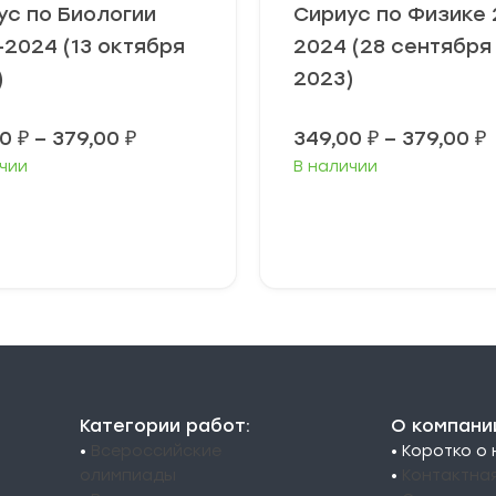
ус по Биологии
Сириус по Физике 
-2024 (13 октября
2024 (28 сентября
)
2023)
Диапазон
00
₽
–
379,00
₽
349,00
₽
–
379,00
₽
цен:
чии
В наличии
349,00 ₽
3
–
379,00 ₽
3
ыберите
Выберите
араметры
параметры
Категории работ:
О компани
•
Всероссийские
• Коротко о
олимпиады
•
Контактна