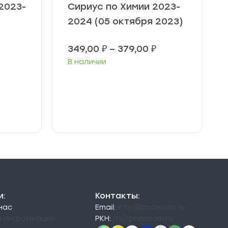
2023-
Сириус по Химии 2023-
2024 (05 октября 2023)
Диапазон
349,00
₽
–
379,00
₽
цен:
Диапазон
В наличии
349,00 ₽
цен:
–
49,00 ₽
379,00 ₽
–
79,00 ₽
Выберите
параметры
и:
Контакты:
 нас
Email:
info@pndexam.ru
я информация
РКН:
rn@pndexam.ru