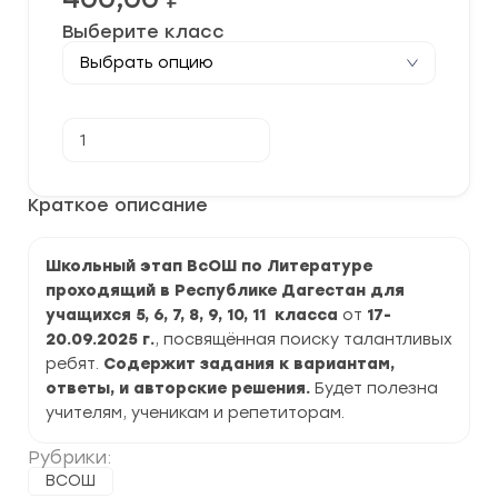
Выберите класс
Количество
В корзину
товара
[17-
20.09.2025]
Школьный
Краткое описание
этап
ВСОШ
по
Школьный этап ВсОШ по Литературе
Литературе
2025-
проходящий в Республике Дагестан для
2026
учащихся 5, 6, 7, 8, 9, 10, 11 класса
от
17-
г.
по
20.09.2025 г.
, посвящённая поиску талантливых
Республике
ребят.
Содержит задания к вариантам,
Дагестан
ответы, и авторские решения.
Будет полезна
задания
и
учителям, ученикам и репетиторам.
ответы
Рубрики:
ВСОШ