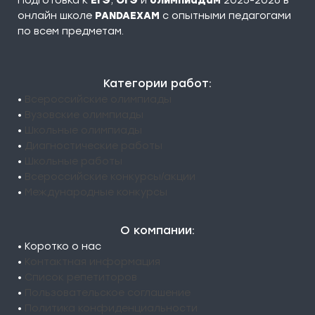
Подготовка к
ЕГЭ
,
ОГЭ
и
олимпиадам
2025-2026 в
онлайн школе
PANDAEXAM
c опытными педагогами
по всем предметам.
Категории работ:
•
Всероссийские олимпиады
•
Вузовские олимпиады
•
Школьные олимпиады
•
Диагностические работы
•
Школьные работы
•
Всероссийские конкурсы/акции
•
Международные конкурсы
О компании:
• Коротко о нас
•
Контактная информация
•
Список репетиторов
•
Пользовательское соглашение
•
Политика конфиденциальности