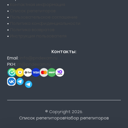
•
Контактная информация
•
Список репетиторов
•
Пользовательское соглашение
•
Политика конфиденциальности
•
Политика возвратов
•
Инструкция пользователя
Контакты:
Email:
info@pndexam.ru
РКН:
rn@pndexam.ru
© Copyright 2026.
Список репетиторов
Набор репетиторов