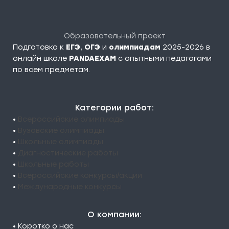
Образовательный проект
Подготовка к
ЕГЭ
,
ОГЭ
и
олимпиадам
2025-2026 в
онлайн школе
PANDAEXAM
c опытными педагогами
по всем предметам.
Категории работ:
•
Всероссийские олимпиады
•
Вузовские олимпиады
•
Школьные олимпиады
•
Диагностические работы
•
Школьные работы
•
Всероссийские конкурсы/акции
•
Международные конкурсы
О компании:
• Коротко о нас