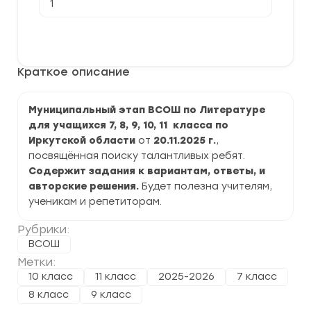
товара
[20.11.2025]
Муниципальный
В корзину
этап
ВСОШ
по
Краткое описание
Литературе
2025-
2026
г.
Муниципальный этап ВСОШ по Литературе
по
для учащихся 7, 8, 9, 10, 11 класса по
Иркутской
области
Иркутской области
от
20.11.2025 г.
,
посвящённая поиску талантливых ребят.
Содержит задания к вариантам, ответы, и
авторские решения.
Будет полезна учителям,
ученикам и репетиторам.
Рубрики:
ВСОШ
Метки:
10 класс
11 класс
2025-2026
7 класс
8 класс
9 класс