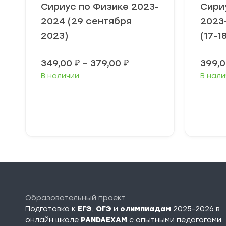
Сириус по Физике 2023-
Сири
2024 (29 сентября
2023-
2023)
(17-1
Диапазон
349,00
₽
–
379,00
₽
399,
цен:
В наличии
В нали
349,00 ₽
–
379,00 ₽
Выберите
В
параметры
п
Образовательный проект
Подготовка к
ЕГЭ
,
ОГЭ
и
олимпиадам
2025-2026 в
онлайн школе
PANDAEXAM
c опытными педагогами