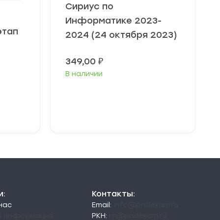
Сириус по
Информатике 2023-
этап
2024 (24 октября 2023)
349,00
₽
В наличии
Выберите
параметры
и:
Контакты:
 нас
Email:
info@pndexam.ru
я информация
РКН:
rn@pndexam.ru