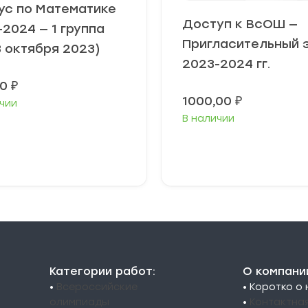
ус по Математике
Доступ к ВсОШ —
2024 — 1 группа
Пригласительный 
8 октября 2023)
2023-2024 гг.
00
₽
1000,00
₽
чии
В наличии
ыберите
В корзину
араметры
Категории работ:
О компани
•
Всероссийские
• Коротко о
олимпиады
•
Контактна