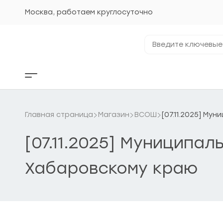
Перейти
к
Москва, работаем круглосуточно
содержанию
Введите
ключевые
фразы...
Кнопка
бокового
меню
Главная страница
Магазин
ВСОШ
[07.11.2025] М
[07.11.2025] Муниципа
Хабаровскому краю