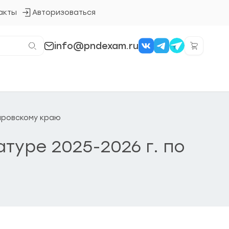
акты
Авторизоваться
Кнопка
входа
в
систему
info@pndexam.ru
баровскому краю
туре 2025-2026 г. по