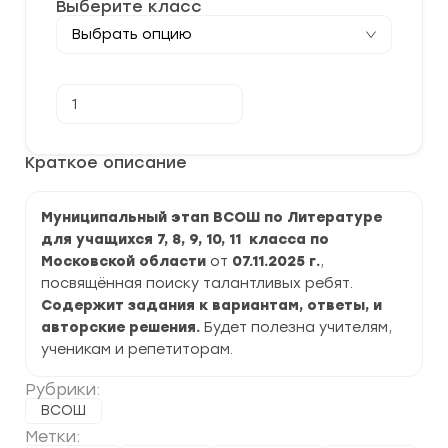
Выберите класс
Количество
В корзину
товара
[07.11.2025]
Муниципальный
этап
Краткое описание
ВСОШ
по
Литературе
Муниципальный этап ВСОШ по Литературе
2025-
2026
для учащихся 7, 8, 9, 10, 11 класса по
г.
Московской области
от
07.11.2025 г.
,
по
Московской
посвящённая поиску талантливых ребят.
области
Содержит задания к вариантам, ответы, и
авторские решения.
Будет полезна учителям,
ученикам и репетиторам.
Рубрики:
ВСОШ
Метки: