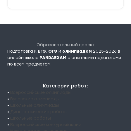
Образовательный проект
Подготовка к
ЕГЭ
,
ОГЭ
и
олимпиадам
2025-2026 в
онлайн школе
PANDAEXAM
c опытными педагогами
по всем предметам.
Категории работ:
•
Всероссийские олимпиады
•
Вузовские олимпиады
•
Школьные олимпиады
•
Диагностические работы
•
Школьные работы
•
Всероссийские конкурсы/акции