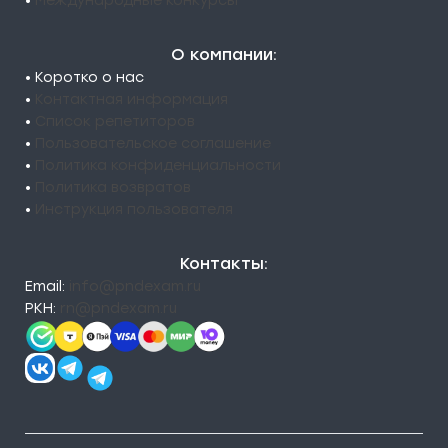
•
Международные конкурсы
О компании:
• Коротко о нас
•
Контактная информация
•
Список репетиторов
•
Пользовательское соглашение
•
Политика конфиденциальности
•
Политика возвратов
•
Инструкция пользователя
Контакты:
Email:
info@pndexam.ru
РКН:
rn@pndexam.ru