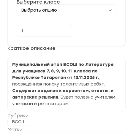
Выберите класс
Количество
В корзину
товара
[13.11.2025]
Муниципальный
этап
Краткое описание
ВСОШ
по
Литературе
Муниципальный этап ВСОШ по Литературе
2025-
2026
для учащихся 7, 8, 9, 10, 11 класса по
г.
Республике Татарстан
от
13.11.2025 г.
,
по
Республике
посвящённая поиску талантливых ребят.
Татарстан
Содержит задания к вариантам, ответы, и
авторские решения.
Будет полезна учителям,
ученикам и репетиторам.
Рубрики:
ВСОШ
Метки: