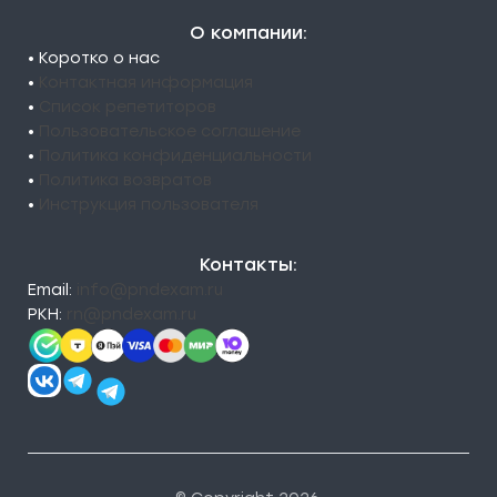
О компании:
• Коротко о нас
•
Контактная информация
•
Список репетиторов
•
Пользовательское соглашение
•
Политика конфиденциальности
•
Политика возвратов
•
Инструкция пользователя
Контакты:
Email:
info@pndexam.ru
РКН:
rn@pndexam.ru