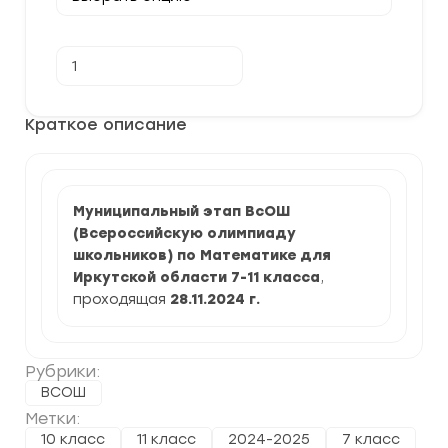
Количество
В корзину
товара
[28.11.2024]
Муниципальный
этап
Краткое описание
по
Математике
2024/25
г.
по
Иркутской
Муниципальный этап ВсОШ
области
(Всероссийскую олимпиаду
школьников) по Математике для
Иркутской области 7-11 класса
,
проходящая
28.11.2024
г.
Рубрики:
ВСОШ
Метки:
10 класс
11 класс
2024-2025
7 класс