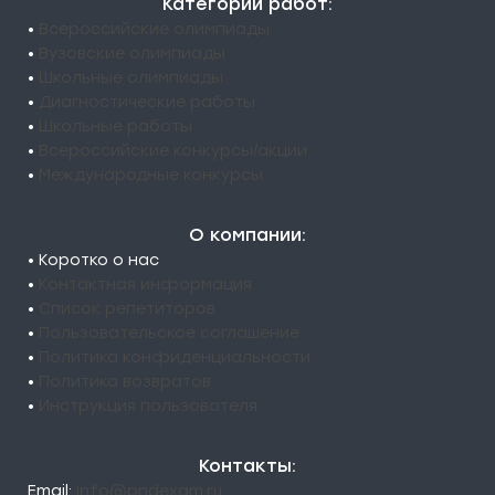
Категории работ:
•
Всероссийские олимпиады
•
Вузовские олимпиады
•
Школьные олимпиады
•
Диагностические работы
•
Школьные работы
•
Всероссийские конкурсы/акции
•
Международные конкурсы
О компании:
• Коротко о нас
•
Контактная информация
•
Список репетиторов
•
Пользовательское соглашение
•
Политика конфиденциальности
•
Политика возвратов
•
Инструкция пользователя
Контакты:
Email:
info@pndexam.ru