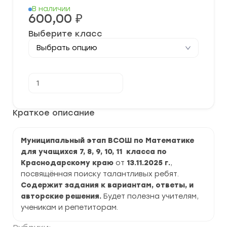
В наличии
600,00
₽
Выберите класс
Количество
В корзину
товара
[13.11.2025]
Муниципальный
этап
Краткое описание
ВСОШ
по
Математике
Муниципальный этап ВСОШ по Математике
2025-
2026
для учащихся 7, 8, 9, 10, 11 класса по
г.
Краснодарскому краю
от
13.11.2025 г.
,
по
Краснодарскому
посвящённая поиску талантливых ребят.
краю
Содержит задания к вариантам, ответы, и
ответы
авторские решения.
Будет полезна учителям,
и
задания
ученикам и репетиторам.