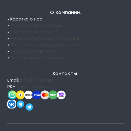
О компании:
• Коротко о нас
•
Контактная информация
•
Список репетиторов
•
Пользовательское соглашение
•
Политика конфиденциальности
•
Политика возвратов
•
Инструкция пользователя
Контакты:
Email:
info@pndexam.ru
РКН:
rn@pndexam.ru