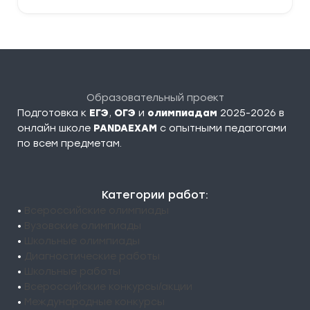
Образовательный проект
Подготовка к
ЕГЭ
,
ОГЭ
и
олимпиадам
2025-2026 в
онлайн школе
PANDAEXAM
c опытными педагогами
по всем предметам.
Категории работ:
•
Всероссийские олимпиады
•
Вузовские олимпиады
•
Школьные олимпиады
•
Диагностические работы
•
Школьные работы
•
Всероссийские конкурсы/акции
•
Международные конкурсы