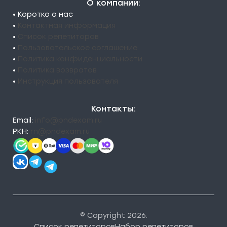
О компании:
• Коротко о нас
•
Контактная информация
•
Список репетиторов
•
Пользовательское соглашение
•
Политика конфиденциальности
•
Политика возвратов
•
Инструкция пользователя
Контакты:
Email:
info@pndexam.ru
РКН:
rn@pndexam.ru
© Copyright 2026.
Список репетиторов
Набор репетиторов