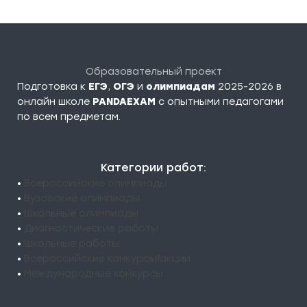
Образовательный проект
Подготовка к
ЕГЭ
,
ОГЭ
и
олимпиадам
2025-2026 в
онлайн школе
PANDAEXAM
c опытными педагогами
по всем предметам.
Категории работ:
•
Всероссийские олимпиады
•
Вузовские олимпиады
•
Школьные олимпиады
•
Диагностические работы
•
Школьные работы
•
Всероссийские конкурсы/акции
•
Международные конкурсы