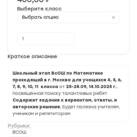
Выберите класс
Количество
В корзину
товара
[25-
28.09-
14.10.2025]
Краткое описание
Школьный
этап
ВСОШ
Школьный этап ВсОШ по Математике
по
Математике
проходящий в г. Москва для учащихся 4, 5, 6,
2025-
7, 8, 9, 10, 11 класса
от
25-28.09, 14.10.2025 г.
,
2026
г.
посвящённая поиску талантливых ребят.
по
Содержит задания к вариантам, ответы, и
г.
авторские решения.
Будет полезна учителям,
Москва
задания
ученикам и репетиторам.
и
ответы
Рубрики:
ВСОШ