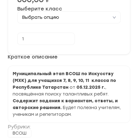
Выберите класс
Количество
В корзину
товара
[05.12.2025]
Муниципальный
этап
Краткое описание
ВСОШ
по
Искусству
Муниципальный этап ВСОШ по Искусству
(МХК)
2025-
(МХК) для учащихся 7, 8, 9, 10, 11 класса по
2026
Республике Татарстан
от
05.12.2025 г.
,
г.
по
посвящённая поиску талантливых ребят.
Республике
Содержит задания к вариантам, ответы, и
Татарстан
авторские решения.
Будет полезна учителям,
ученикам и репетиторам.
Рубрики:
ВСОШ