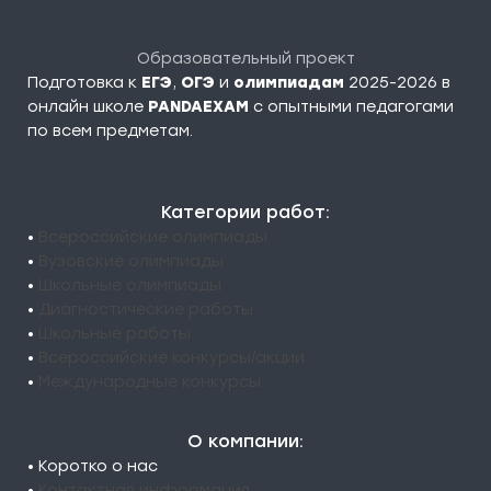
Образовательный проект
Подготовка к
ЕГЭ
,
ОГЭ
и
олимпиадам
2025-2026 в
онлайн школе
PANDAEXAM
c опытными педагогами
по всем предметам.
Категории работ:
•
Всероссийские олимпиады
•
Вузовские олимпиады
•
Школьные олимпиады
•
Диагностические работы
•
Школьные работы
•
Всероссийские конкурсы/акции
•
Международные конкурсы
О компании:
• Коротко о нас
•
Контактная информация