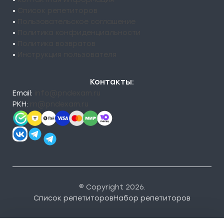
•
Список репетиторов
•
Пользовательское соглашение
•
Политика конфиденциальности
•
Политика возвратов
•
Инструкция пользователя
Контакты:
Email:
info@pndexam.ru
РКН:
rn@pndexam.ru
© Copyright 2026.
Список репетиторов
Набор репетиторов