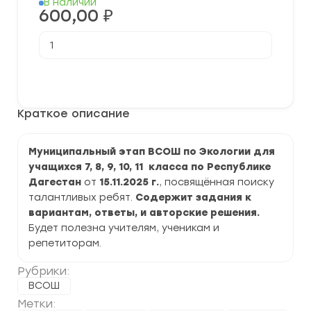
В наличии
600,00
₽
Количество
товара
[15.11.2025]
Муниципальный
В корзину
этап
ВСОШ
по
Краткое описание
Немецкому
языку
2025-
2026
Муниципальный этап ВСОШ по Экологии для
г.
учащихся 7, 8, 9, 10, 11 класса по Республике
по
Республике
Дагестан
от
15.11.2025 г.
, посвящённая поиску
Дагестан
талантливых ребят.
Содержит задания к
задания
вариантам, ответы, и авторские решения.
и
ответы
Будет полезна учителям, ученикам и
репетиторам.
Рубрики:
ВСОШ
Метки: