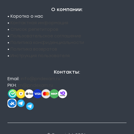
О компании:
• Коротко о нас
•
Контактная информация
•
Список репетиторов
•
Пользовательское соглашение
•
Политика конфиденциальности
•
Политика возвратов
•
Инструкция пользователя
Контакты:
Email:
info@pndexam.ru
РКН:
rn@pndexam.ru