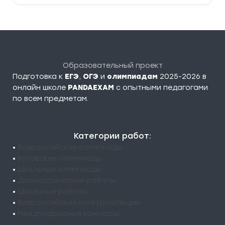
Образовательный проект
Подготовка к
ЕГЭ
,
ОГЭ
и
олимпиадам
2025-2026 в
онлайн школе
PANDAEXAM
c опытными педагогами
по всем предметам.
Категории работ:
•
Всероссийские олимпиады
•
Вузовские олимпиады
•
Школьные олимпиады
•
Диагностические работы
•
Школьные работы
•
Всероссийские конкурсы/акции
•
Международные конкурсы