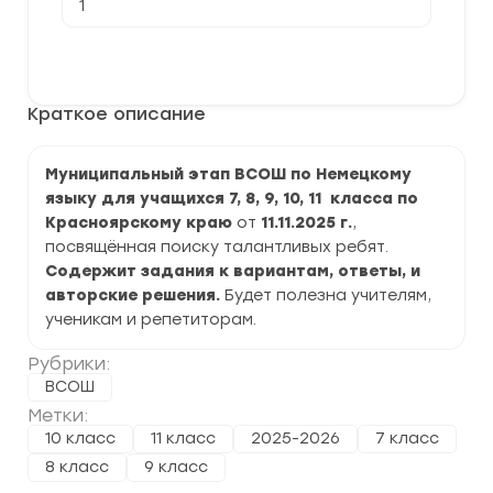
товара
[11.11.2025]
Муниципальный
В корзину
этап
ВСОШ
по
Краткое описание
Немецкому
языку
2025-
2026
Муниципальный этап ВСОШ по Немецкому
г.
языку для учащихся 7, 8, 9, 10, 11 класса по
по
Красноярскому
Красноярскому краю
от
11.11.2025 г.
,
краю
посвящённая поиску талантливых ребят.
Содержит задания к вариантам, ответы, и
авторские решения.
Будет полезна учителям,
ученикам и репетиторам.
Рубрики:
ВСОШ
Метки:
10 класс
11 класс
2025-2026
7 класс
8 класс
9 класс