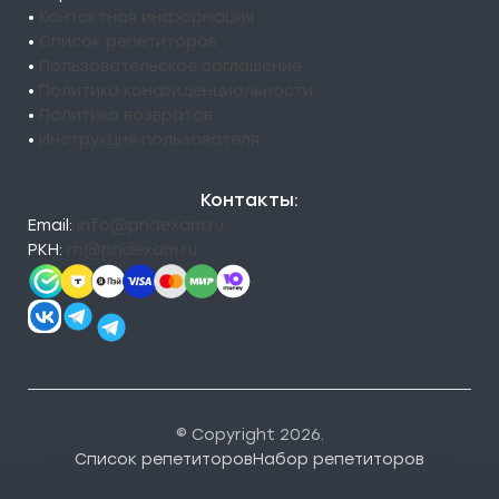
•
Контактная информация
•
Список репетиторов
•
Пользовательское соглашение
•
Политика конфиденциальности
•
Политика возвратов
•
Инструкция пользователя
Контакты:
Email:
info@pndexam.ru
РКН:
rn@pndexam.ru
© Copyright 2026.
Список репетиторов
Набор репетиторов