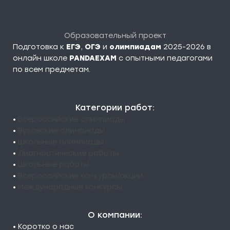
Образовательный проект
Подготовка к
ЕГЭ
,
ОГЭ
и
олимпиадам
2025-2026 в
онлайн школе
PANDAEXAM
c опытными педагогами
по всем предметам.
Категории работ:
•
Всероссийские олимпиады
•
Вузовские олимпиады
•
Школьные олимпиады
•
Диагностические работы
•
Школьные работы
•
Всероссийские конкурсы/акции
•
Международные конкурсы
О компании:
• Коротко о нас