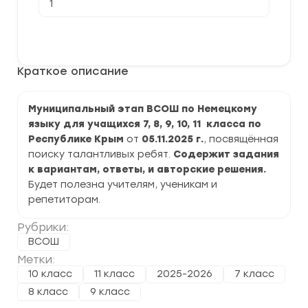
товара
[05.11.2025]
Муниципальный
В корзину
этап
ВСОШ
по
Краткое описание
Немецкому
языку
2025-
2026
Муниципальный этап ВСОШ по Немецкому
г.
языку для учащихся 7, 8, 9, 10, 11 класса по
по
Республике
Республике Крым
от
05.11.2025 г.
, посвящённая
Крым
поиску талантливых ребят.
Содержит задания
к вариантам, ответы, и авторские решения.
Будет полезна учителям, ученикам и
репетиторам.
Рубрики:
ВСОШ
Метки:
10 класс
11 класс
2025-2026
7 класс
8 класс
9 класс