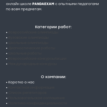
онлайн школе
PANDAEXAM
c опытными педагогами
по всем предметам.
Категории работ:
•
Всероссийские олимпиады
•
Вузовские олимпиады
•
Школьные олимпиады
•
Диагностические работы
•
Школьные работы
•
Всероссийские конкурсы/акции
•
Международные конкурсы
О компании:
• Коротко о нас
•
Контактная информация
•
Список репетиторов
•
Пользовательское соглашение
•
Политика конфиденциальности