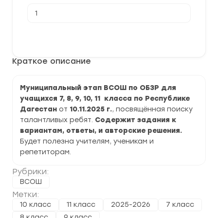
Количество
товара
[10.11.2025]
Муниципальный
В корзину
этап
ВСОШ
по
Краткое описание
ОБЗР
2025-
2026
г.
Муниципальный этап ВСОШ по ОБЗР для
по
учащихся 7, 8, 9, 10, 11 класса по Республике
Республике
Дагестан
Дагестан
от
10.11.2025 г.
, посвящённая поиску
задания
талантливых ребят.
Содержит задания к
и
вариантам, ответы, и авторские решения.
ответы
Будет полезна учителям, ученикам и
репетиторам.
Рубрики:
ВСОШ
Метки:
10 класс
11 класс
2025-2026
7 класс
8 класс
9 класс