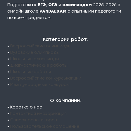
Подготовка к
ЕГЭ
,
ОГЭ
и
олимпиадам
2025-2026 в
онлайн школе
PANDAEXAM
c опытными педагогами
по всем предметам.
Категории работ:
•
Всероссийские олимпиады
•
Вузовские олимпиады
•
Школьные олимпиады
•
Диагностические работы
•
Школьные работы
•
Всероссийские конкурсы/акции
•
Международные конкурсы
О компании:
• Коротко о нас
•
Контактная информация
•
Список репетиторов
•
Пользовательское соглашение