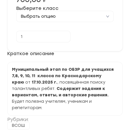
Выберите класс
Количество
В корзину
товара
[17.10.2025]
Муниципальный
этап
Краткое описание
ВСОШ
по
ОБЗР
Муниципальный этап по ОБЗР для учащихся
2025-
2026
7,8, 9, 10, 11 класса по Краснодарскому
г.
краю
от
17.10.2025 г.
, посвящённая поиску
по
Краснодарскому
талантливых ребят.
Содержит задания к
краю
вариантам, ответы, и авторские решения.
ответы
Будет полезна учителям, ученикам и
и
задания
репетиторам.
Рубрики:
ВСОШ