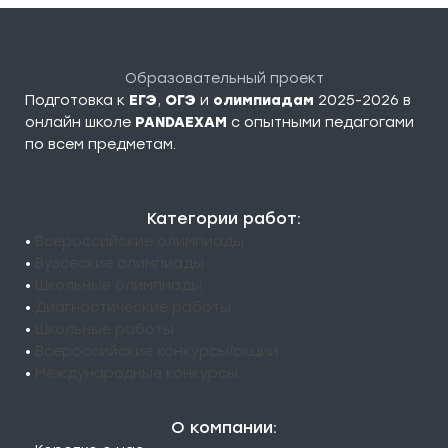
Образовательный проект
Подготовка к
ЕГЭ
,
ОГЭ
и
олимпиадам
2025-2026 в
онлайн школе
PANDAEXAM
c опытными педагогами
по всем предметам.
Категории работ:
•
Всероссийские олимпиады
•
Вузовские олимпиады
•
Школьные олимпиады
•
Диагностические работы
•
Школьные работы
•
Всероссийские конкурсы/акции
•
Международные конкурсы
О компании: