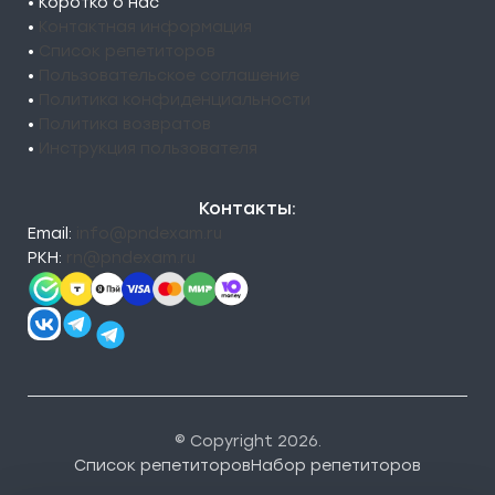
• Коротко о нас
•
Контактная информация
•
Список репетиторов
•
Пользовательское соглашение
•
Политика конфиденциальности
•
Политика возвратов
•
Инструкция пользователя
Контакты:
Email:
info@pndexam.ru
РКН:
rn@pndexam.ru
© Copyright 2026.
Список репетиторов
Набор репетиторов