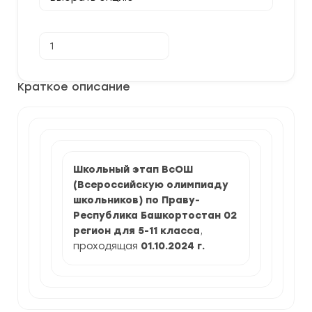
Количество
В корзину
товара
[01.10.2024]
Школьный
этап
Краткое описание
по
Праву
2024-
2025
г.
по
Республике
Башкортостан
Школьный этап ВсОШ
(Всероссийскую олимпиаду
школьников) по Праву-
Республика Башкортостан 02
регион для 5-11 класса
,
проходящая
01.10.2024 г.