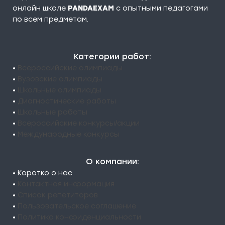
онлайн школе
PANDAEXAM
c опытными педагогами
по всем предметам.
Категории работ:
•
Всероссийские олимпиады
•
Вузовские олимпиады
•
Школьные олимпиады
•
Диагностические работы
•
Школьные работы
•
Всероссийские конкурсы/акции
•
Международные конкурсы
О компании:
• Коротко о нас
•
Контактная информация
•
Список репетиторов
•
Пользовательское соглашение
•
Политика конфиденциальности