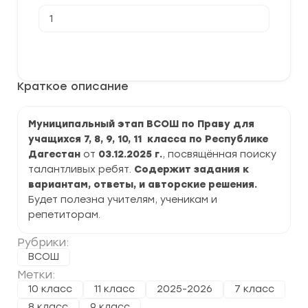
Количество
товара
[03.12.2025]
Муниципальный
В корзину
этап
ВСОШ
по
Краткое описание
Праву
2025-
2026
г.
Муниципальный этап ВСОШ по Праву для
по
учащихся 7, 8, 9, 10, 11 класса по Республике
Республике
Дагестан
Дагестан
от
03.12.2025 г.
, посвящённая поиску
задания
талантливых ребят.
Содержит задания к
и
вариантам, ответы, и авторские решения.
ответы
Будет полезна учителям, ученикам и
репетиторам.
Рубрики:
ВСОШ
Метки:
10 класс
11 класс
2025-2026
7 класс
8 класс
9 класс