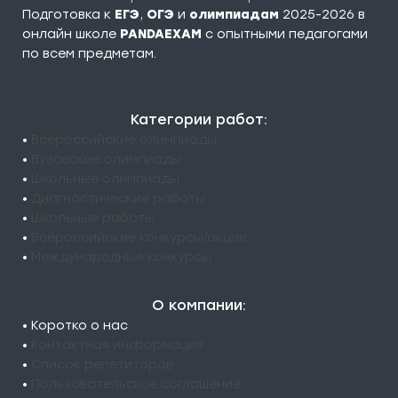
Подготовка к
ЕГЭ
,
ОГЭ
и
олимпиадам
2025-2026 в
онлайн школе
PANDAEXAM
c опытными педагогами
по всем предметам.
Категории работ:
•
Всероссийские олимпиады
•
Вузовские олимпиады
•
Школьные олимпиады
•
Диагностические работы
•
Школьные работы
•
Всероссийские конкурсы/акции
•
Международные конкурсы
О компании:
• Коротко о нас
•
Контактная информация
•
Список репетиторов
•
Пользовательское соглашение