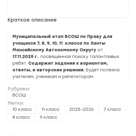
Муниципальный
В корзину
этап
ВСОШ
по
Краткое описание
Праву
2025-
2026
г.
Муниципальный этап ВСОШ по Праву для
по
учащихся 7, 8, 9, 10, 11 класса по Ханты
ХМАО
Мансийскому Автономному Округу
от
17.11.2025 г.
, посвящённая поиску талантливых
ребят.
Содержит задания к вариантам,
ответы, и авторские решения.
Будет полезна
учителям, ученикам и репетиторам.
Рубрики:
ВСОШ
Метки:
10 класс
11 класс
2025-2026
7 класс
8 класс
9 класс