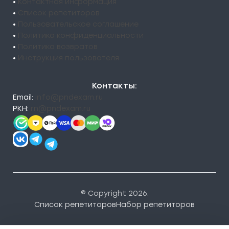
•
Контактная информация
•
Список репетиторов
•
Пользовательское соглашение
•
Политика конфиденциальности
•
Политика возвратов
•
Инструкция пользователя
Контакты:
Email:
info@pndexam.ru
РКН:
rn@pndexam.ru
© Copyright 2026.
Список репетиторов
Набор репетиторов