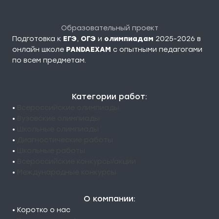
Образовательный проект
Подготовка к
ЕГЭ
,
ОГЭ
и
олимпиадам
2025-2026 в
онлайн школе
PANDAEXAM
c опытными педагогами
по всем предметам.
Категории работ:
•
Всероссийские олимпиады
•
Вузовские олимпиады
•
Школьные олимпиады
•
Диагностические работы
•
Школьные работы
•
Всероссийские конкурсы/акции
•
Международные конкурсы
О компании:
• Коротко о нас