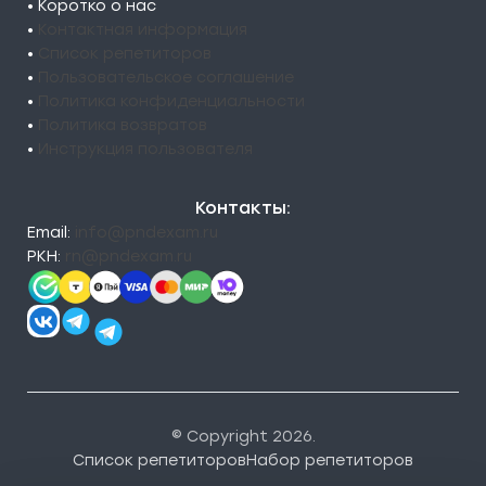
• Коротко о нас
•
Контактная информация
•
Список репетиторов
•
Пользовательское соглашение
•
Политика конфиденциальности
•
Политика возвратов
•
Инструкция пользователя
Контакты:
Email:
info@pndexam.ru
РКН:
rn@pndexam.ru
© Copyright 2026.
Список репетиторов
Набор репетиторов