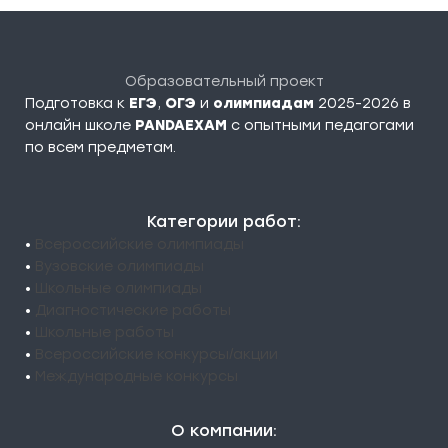
Образовательный проект
Подготовка к
ЕГЭ
,
ОГЭ
и
олимпиадам
2025-2026 в
онлайн школе
PANDAEXAM
c опытными педагогами
по всем предметам.
Категории работ:
•
Всероссийские олимпиады
•
Вузовские олимпиады
•
Школьные олимпиады
•
Диагностические работы
•
Школьные работы
•
Всероссийские конкурсы/акции
•
Международные конкурсы
О компании: