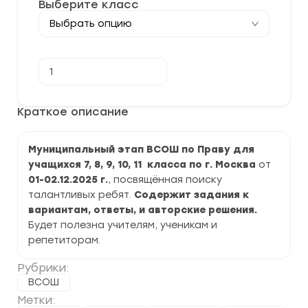
Выберите класс
Количество
В корзину
товара
[01-
02.12.2025]
Муниципальный
Краткое описание
этап
ВСОШ
по
Муниципальный этап ВСОШ по Праву для
Праву
2025-
учащихся 7, 8, 9, 10, 11 класса по г. Москва
от
2026
01-02.12.2025
г.
, посвящённая поиску
г.
по
талантливых ребят.
Содержит задания к
г.
вариантам, ответы, и авторские решения.
Москва
Будет полезна учителям, ученикам и
задания
и
репетиторам.
ответы
Рубрики:
ВСОШ
Метки: