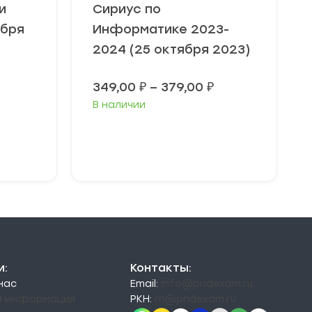
и
Сириус по
ября
Информатике 2023-
2024 (25 октября 2023)
Диапазон
Диапазон
349,00
₽
–
379,00
₽
цен:
цен:
В наличии
49,00 ₽
349,00 ₽
–
–
79,00 ₽
379,00 ₽
Выберите
параметры
и:
Контакты:
 нас
Email:
info@pndexam.ru
я информация
РКН:
rn@pndexam.ru