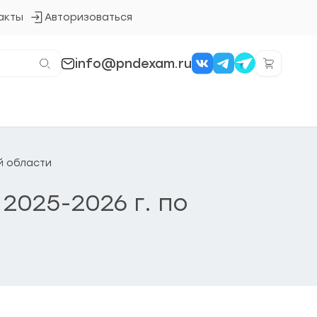
акты
Авторизоваться
Кнопка
входа
в
систему
info@pndexam.ru
й области
2025-2026 г. по