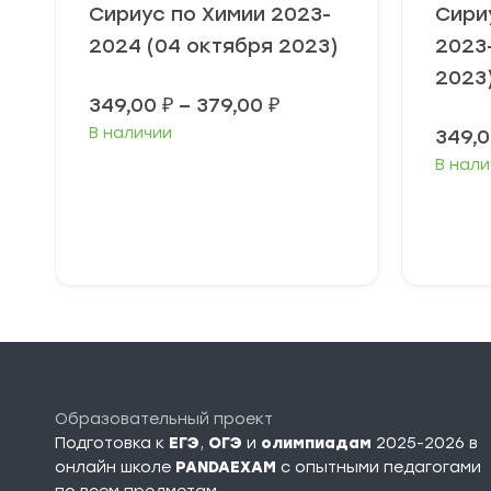
Сириус по Химии 2023-
Сири
2024 (04 октября 2023)
2023
2023
Диапазон
349,00
₽
–
379,00
₽
цен:
В наличии
349,
349,00 ₽
–
В нали
379,00 ₽
Выберите
В
параметры
п
Образовательный проект
Подготовка к
ЕГЭ
,
ОГЭ
и
олимпиадам
2025-2026 в
онлайн школе
PANDAEXAM
c опытными педагогами