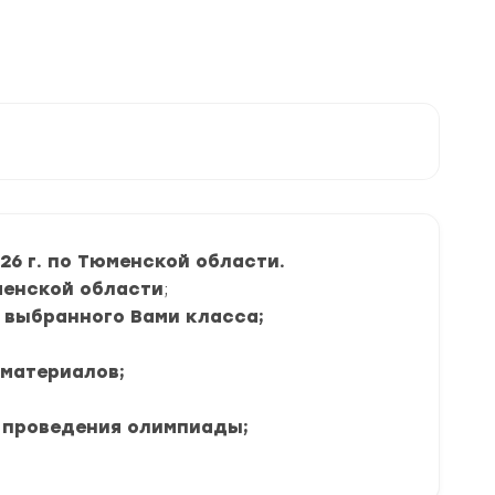
6 г. по Тюменской области.
енской области
;
я выбранного Вами класса;
 материалов;
 проведения олимпиады;